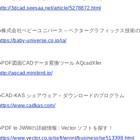
http://3dcad.seesaa.net/article/5278872.html
●株式会社ベビーユニバース – ベクターグラフィックス技術
https://baby-universe.co.jp/ja/
●PDF図面CADデータ変換ツール AQcadXfer
http://aqcad.minibird.jp/
●CAD-KAS シェアウェア – ダウンロードのプログラム
https://www.cadkas.com/
●PDF to JWWの詳細情報 : Vector ソフトを探す！
https://www.vector.co.jp/soft/winnt/business/se513398.html