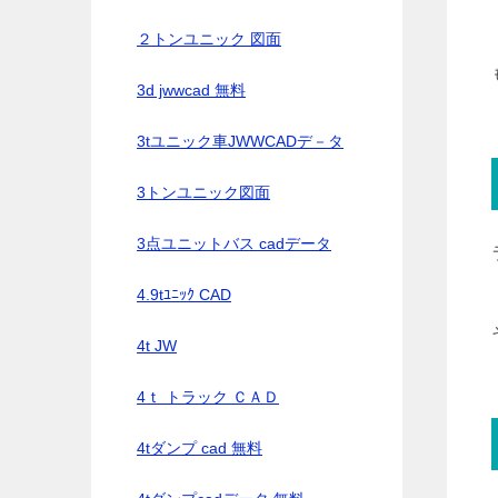
２トンユニック 図面
3d jwwcad 無料
3tユニック車JWWCADデ－タ
3トンユニック図面
3点ユニットバス cadデータ
4.9tﾕﾆｯｸ CAD
4t JW
4ｔ トラック ＣＡＤ
4tダンプ cad 無料