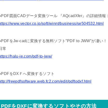
●PDF図面CADデータ変換ツール 『AQcadXfer』の詳細情報 : 
https://www.vector.co.jp/soft/winnt/business/se504532.html
●PDFをJw-cadに変換する無料ソフト”PDF to JWW”が凄い
日常
https://halu-ie.com/pdf-to-jww/
●PDFをDXＦへ変換するソフト
http://freepdfsoftware.web.fc2.com/edit/pdftodxf.html
PDFをDXFに変換するソフトやその方法