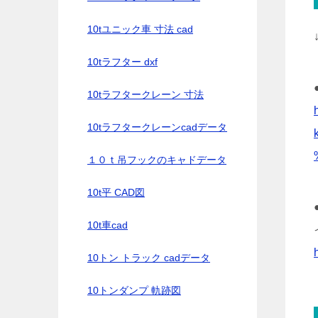
10tユニック車 寸法 cad
10tラフター dxf
10tラフタークレーン 寸法
10tラフタークレーンcadデータ
１０ｔ吊フックのキャドデータ
10t平 CAD図
10t車cad
10トン トラック cadデータ
10トンダンプ 軌跡図