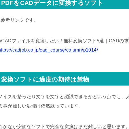
PDFをCADデータに変換するソフト
↓参考リンクです。
●CADファイルを変換したい！無料変換ソフト5選｜CADの求
https://cadjob.co.jp/cad_course/column/p1014/
変換ソフトに過度の期待は禁物
ノイズを拾ったり文字を文字と認識できるかという点でも、
る事が難しい処理は依然残っています。
なかなか安価なソフトで完全な変換はまだ難しいと思います