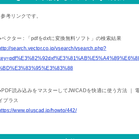
↓参考リンクです。
●ベクター : 「pdfをdxfに変換無料ソフト」の検索結果
http://search.vector.co.jp/vsearch/vsearch.php?
key=pdf%E3%82%92dxf%E3%81%AB%E5%A4%89%E6%
%BD%E3%83%95%E3%83%88
●PDF読み込みをマスターしてJWCADを快適に使う方法 ｜
イプラス
https://www.pluscad.jp/howto/442/