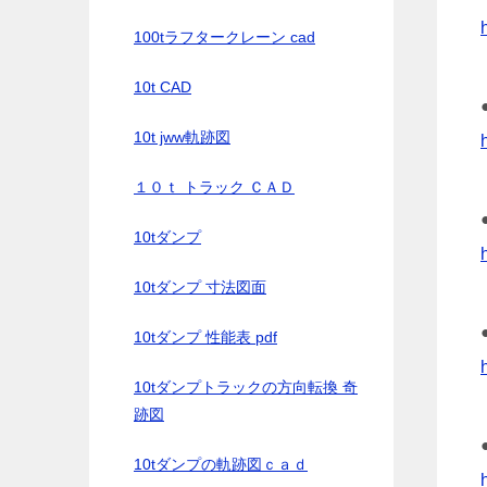
100tラフタークレーン cad
10t CAD
10t jww軌跡図
１０ｔ トラック ＣＡＤ
10tダンプ
10tダンプ 寸法図面
10tダンプ 性能表 pdf
10tダンプトラックの方向転換 奇
跡図
10tダンプの軌跡図ｃａｄ