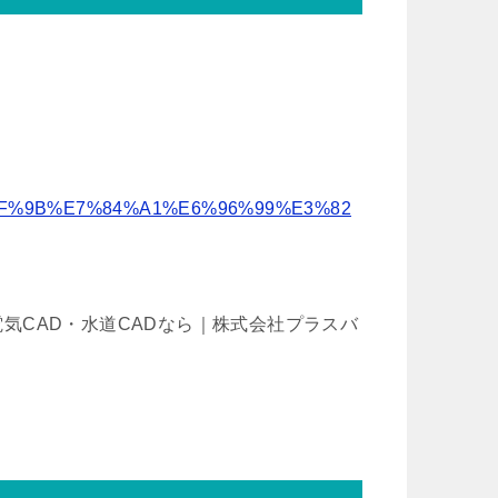
8F%9B%E7%84%A1%E6%96%99%E3%82
 電気CAD・水道CADなら｜株式会社プラスバ