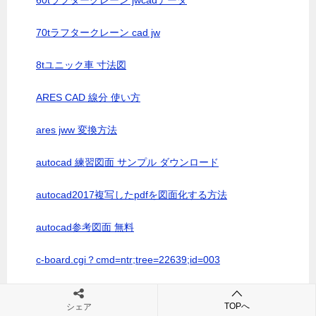
60tラフタークレーン jwcadデータ
70tラフタークレーン cad jw
8tユニック車 寸法図
ARES CAD 線分 使い方
ares jww 変換方法
autocad 練習図面 サンプル ダウンロード
autocad2017複写したpdfを図面化する方法
autocad参考図面 無料
c-board.cgi？cmd=ntr;tree=22639;id=003
CAD ○数字
TOPへ
シェア