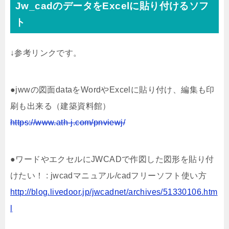
Jw_cadのデータをExcelに貼り付けるソフ
ト
↓参考リンクです。
●jwwの図面dataをWordやExcelに貼り付け、編集も印
刷も出来る（建築資料館）
https://www.ath-j.com/pnviewj/
●ワードやエクセルにJWCADで作図した図形を貼り付
けたい！ : jwcadマニュアル/cadフリーソフト使い方
http://blog.livedoor.jp/jwcadnet/archives/51330106.htm
l