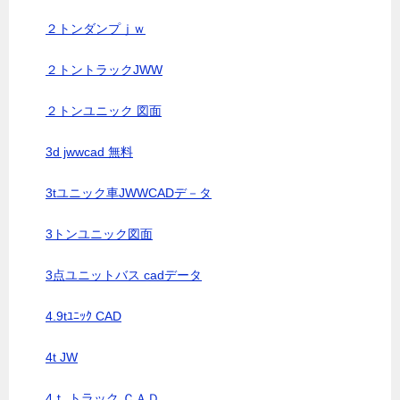
２トンダンプｊｗ
２トントラックJWW
２トンユニック 図面
3d jwwcad 無料
3tユニック車JWWCADデ－タ
3トンユニック図面
3点ユニットバス cadデータ
4.9tﾕﾆｯｸ CAD
4t JW
4ｔ トラック ＣＡＤ