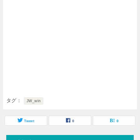
タグ
JW_win
Tweet
0
0