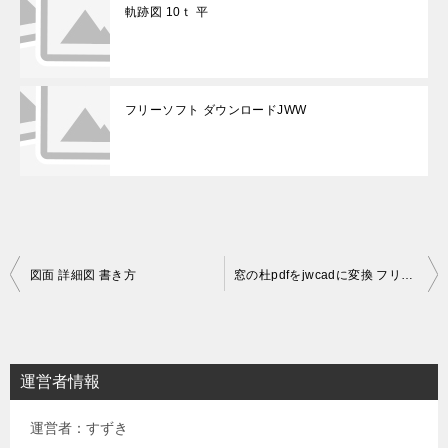
軌跡図 10ｔ 平
フリーソフト ダウンロードJWW
投
図面 詳細図 書き方
窓の杜pdfをjwcadに変換 フリーソフト
稿
ナ
ビ
運営者情報
ゲ
運営者：すずき
ー