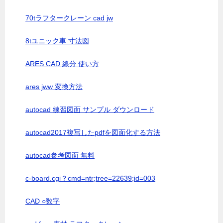
70tラフタークレーン cad jw
8tユニック車 寸法図
ARES CAD 線分 使い方
ares jww 変換方法
autocad 練習図面 サンプル ダウンロード
autocad2017複写したpdfを図面化する方法
autocad参考図面 無料
c-board.cgi？cmd=ntr;tree=22639;id=003
CAD ○数字