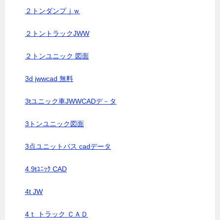
２トンダンプｊｗ
２トントラックJWW
２トンユニック 図面
3d jwwcad 無料
3tユニック車JWWCADデ－タ
3トンユニック図面
3点ユニットバス cadデータ
4.9tﾕﾆｯｸ CAD
4t JW
4ｔ トラック ＣＡＤ