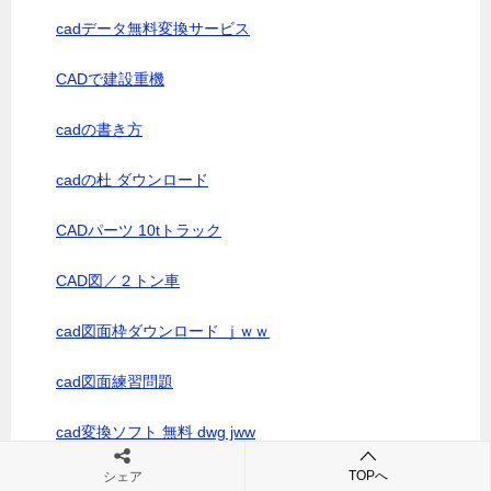
cadデータ無料変換サービス
CADで建設重機
cadの書き方
cadの杜 ダウンロード
CADパーツ 10tトラック
CAD図／２トン車
cad図面枠ダウンロード ｊｗｗ
cad図面練習問題
cad変換ソフト 無料 dwg jww
TOPへ
シェア
cad家具データ 無料