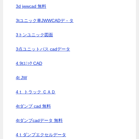
3d jwwcad 無料
3tユニック車JWWCADデ－タ
3トンユニック図面
3点ユニットバス cadデータ
4.9tﾕﾆｯｸ CAD
4t JW
4ｔ トラック ＣＡＤ
4tダンプ cad 無料
4tダンプcadデータ 無料
4ｔダンプエクセルデータ