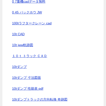
0 7重機cadデータ無料
0.45 バックホウ JW
100tラフタークレーン cad
10t CAD
10t jww軌跡図
１０ｔ トラック ＣＡＤ
10tダンプ
10tダンプ 寸法図面
10tダンプ 性能表 pdf
10tダンプトラックの方向転換 奇跡図