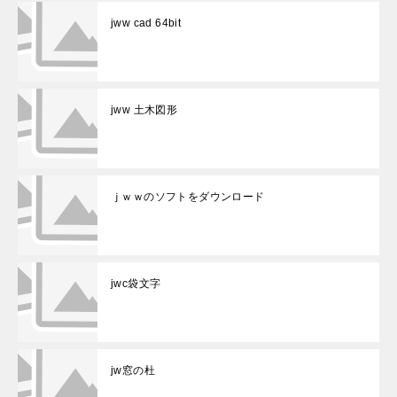
jww cad 64bit
jww 土木図形
ｊｗｗのソフトをダウンロード
jwc袋文字
jw窓の杜