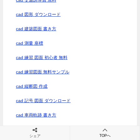
cad 交通誘導員 無料
cad 図形 ダウンロード
cad 建築図面 書き方
cad 測量 座標
cad 練習 図面 初心者 無料
cad 練習図面 無料サンプル
cad 縦断図 作成
cad 記号 図面 ダウンロード
cad 車両軌跡 書き方
cad 重機 フリー
TOPへ
シェア