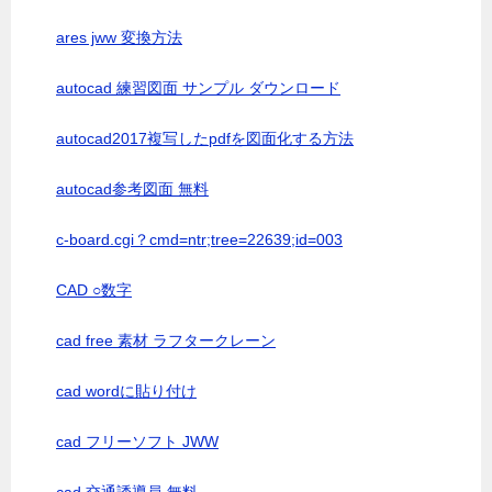
ares jww 変換方法
autocad 練習図面 サンプル ダウンロード
autocad2017複写したpdfを図面化する方法
autocad参考図面 無料
c-board.cgi？cmd=ntr;tree=22639;id=003
CAD ○数字
cad free 素材 ラフタークレーン
cad wordに貼り付け
cad フリーソフト JWW