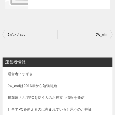
投
2ダンプ cad
JW_win
稿
ナ
ビ
運営者情報
ゲ
運営者：すずき
ー
シ
Jw_cadは2016年から勉強開始
ョ
建築屋さんでPCを使う人のお役立ち情報を発信
ン
仕事でPCを使えるのは恵まれていると思うのが持論