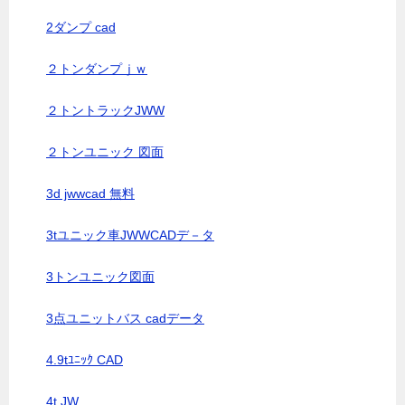
2ダンプ cad
２トンダンプｊｗ
２トントラックJWW
２トンユニック 図面
3d jwwcad 無料
3tユニック車JWWCADデ－タ
3トンユニック図面
3点ユニットバス cadデータ
4.9tﾕﾆｯｸ CAD
4t JW