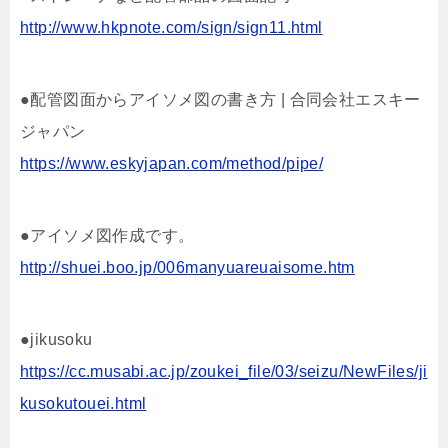
http://www.hkpnote.com/sign/sign11.html
●配管図面からアイソメ図の書き方 | 合同会社エスキー
ジャパン
https://www.eskyjapan.com/method/pipe/
●アイソメ図作成です。
http://shuei.boo.jp/006manyuareuaisome.htm
●jikusoku
https://cc.musabi.ac.jp/zoukei_file/03/seizu/NewFiles/ji
kusokutouei.html