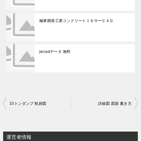
極東開発工業コンクリートミキサーＣＡＤ
jwcadデータ 無料
投
10トンダンプ 軌跡図
詳細図 図面 書き方
稿
ナ
ビ
運営者情報