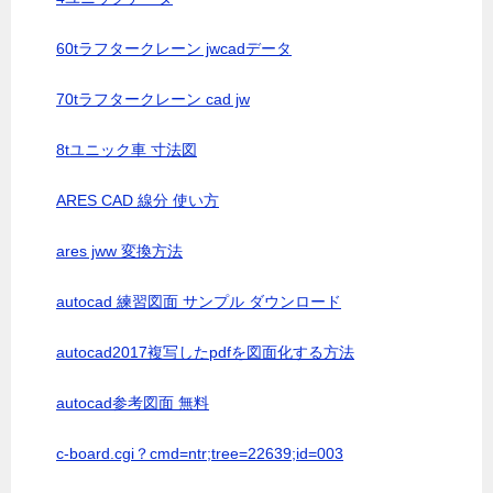
60tラフタークレーン jwcadデータ
70tラフタークレーン cad jw
8tユニック車 寸法図
ARES CAD 線分 使い方
ares jww 変換方法
autocad 練習図面 サンプル ダウンロード
autocad2017複写したpdfを図面化する方法
autocad参考図面 無料
c-board.cgi？cmd=ntr;tree=22639;id=003