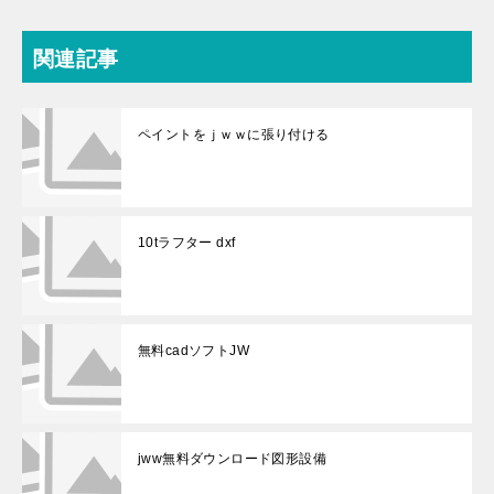
関連記事
ペイントをｊｗｗに張り付ける
10tラフター dxf
無料cadソフトJW
jww無料ダウンロード図形設備