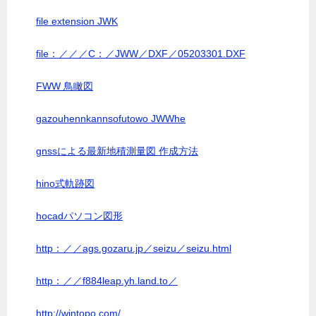
file extension JWK
file：／／／C：／JWW／DXF／05203301.DXF
FWW 鳥瞰図
gazouhennkannsofutowo JWWhe
gnssによる最新地積測量図 作成方法
hino式軌跡図
hocadパソコン図形
http：／／ags.gozaru.jp／seizu／seizu.html
http：／／f884leap.yh.land.to／
http://wintopo.com/