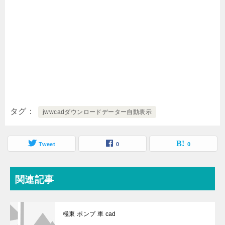
タグ
jwwcadダウンロードデーター自動表示
Tweet
0
0
関連記事
極東 ポンプ 車 cad