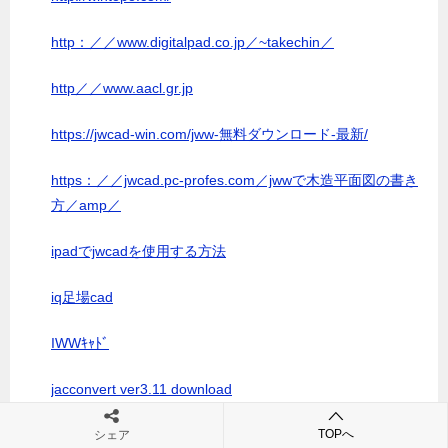
http：／／www.digitalpad.co.jp／~takechin／
http／／www.aacl.gr.jp
https://jwcad-win.com/jww-無料ダウンロード-最新/
https：／／jwcad.pc-profes.com／jwwで木造平面図の書き
方／amp／
ipadでjwcadを使用する方法
iq足場cad
IWWｷｬﾄﾞ
jacconvert ver3.11 download
jjww 無料
TOPへ
シェア