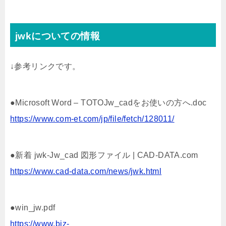
jwkについての情報
↓参考リンクです。
●Microsoft Word – TOTOJw_cadをお使いの方へ.doc
https://www.com-et.com/jp/file/fetch/128011/
●新着 jwk-Jw_cad 図形ファイル | CAD-DATA.com
https://www.cad-data.com/news/jwk.html
●win_jw.pdf
https://www.biz-