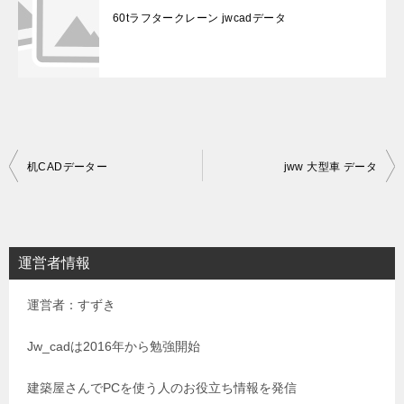
60tラフタークレーン jwcadデータ
投
机CADデーター
jww 大型車 データ
稿
ナ
ビ
運営者情報
ゲ
運営者：すずき
ー
シ
Jw_cadは2016年から勉強開始
ョ
建築屋さんでPCを使う人のお役立ち情報を発信
ン