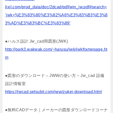
lixil.com/prod_data/doc/2dcad/pdf/win_jw.pdf#search=
’jwk+%E3%83%80%E3%82%A6%E3%83%B3%E3%8
3%AD%E3%83%BC%E3%83%89′
●ハルス設計 Jw_cad用図形(JWK)
http://park3.wakwak.com/~harusu/jwk/jwkframepage.ht
m
●図形のダウンロード – JWWの使い方 – Jw_cad 設備
設計情報室
https://jwcad.setsubit.com/jww/zukei-download.html
●無料CADデータ｜メーカーの図形ダウンロードコーナ