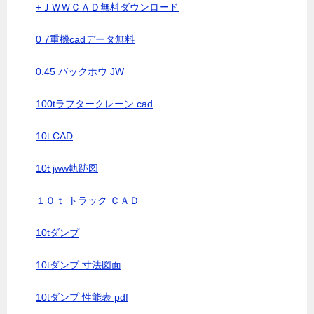
+ＪＷＷＣＡＤ無料ダウンロード
0 7重機cadデータ無料
0.45 バックホウ JW
100tラフタークレーン cad
10t CAD
10t jww軌跡図
１０ｔ トラック ＣＡＤ
10tダンプ
10tダンプ 寸法図面
10tダンプ 性能表 pdf