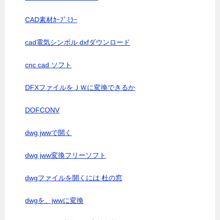
CAD素材ｶｰﾌﾞﾐﾗｰ
cad電気シンボル dxfダウンロード
cnc cad ソフト
DFXファイルをＪＷに変換できるか
DOFCONV
dwg jwwで開く
dwg jww変換フリーソフト
dwgファイルを開くには 杜の窓
dwgを、jwwに変換