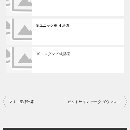
8tユニック車 寸法図
10トンダンプ 軌跡図
投
フリ－座標計算
ピクトサイン データ ダウンロード
稿
ナ
ビ