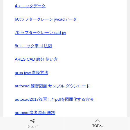
4ユニックデータ
60tラフタークレーン jwcadデータ
70tラフタークレーン cad jw
8tユニック車 寸法図
ARES CAD 線分 使い方
ares jww 変換方法
autocad 練習図面 サンプル ダウンロード
autocad2017複写したpdfを図面化する方法
autocad参考図面 無料
c-board.cgi？cmd=ntr;tree=22639;id=003
TOPへ
シェア