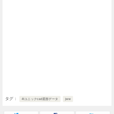
タグ
4tユニックcad図形データ
jww