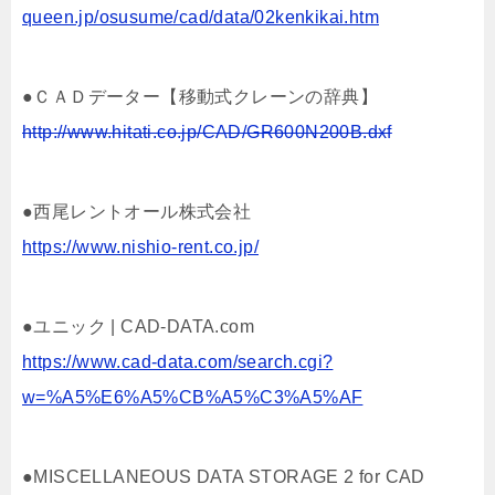
queen.jp/osusume/cad/data/02kenkikai.htm
●ＣＡＤデーター【移動式クレーンの辞典】
http://www.hitati.co.jp/CAD/GR600N200B.dxf
●西尾レントオール株式会社
https://www.nishio-rent.co.jp/
●ユニック | CAD-DATA.com
https://www.cad-data.com/search.cgi?
w=%A5%E6%A5%CB%A5%C3%A5%AF
●MISCELLANEOUS DATA STORAGE 2 for CAD