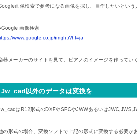
Google画像検索で参考になる画像を探し、自作したいとい
●Google 画像検索
https://www.google.co.jp/imghp?hl=ja
楽器メーカーのサイトを見て、ピアノのイメージを作ってい
Jw_cad以外のデータは変換を
Jw_cadはR12形式のDXFやSFCやJWWあるいはJWC,JW
他の形式の場合、変換ソフトで上記の形式に変換する必要が