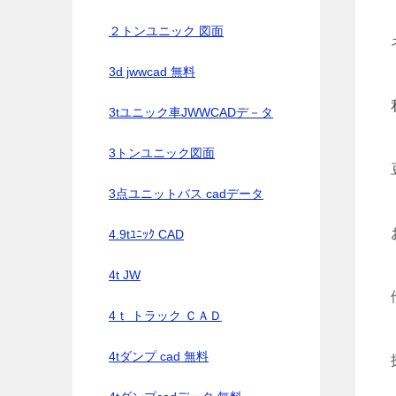
２トンユニック 図面
3d jwwcad 無料
3tユニック車JWWCADデ－タ
3トンユニック図面
3点ユニットバス cadデータ
4.9tﾕﾆｯｸ CAD
4t JW
4ｔ トラック ＣＡＤ
4tダンプ cad 無料