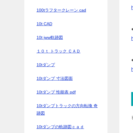
100tラフタークレーン cad
10t CAD
10t jww軌跡図
１０ｔ トラック ＣＡＤ
10tダンプ
10tダンプ 寸法図面
10tダンプ 性能表 pdf
10tダンプトラックの方向転換 奇
跡図
10tダンプの軌跡図ｃａｄ