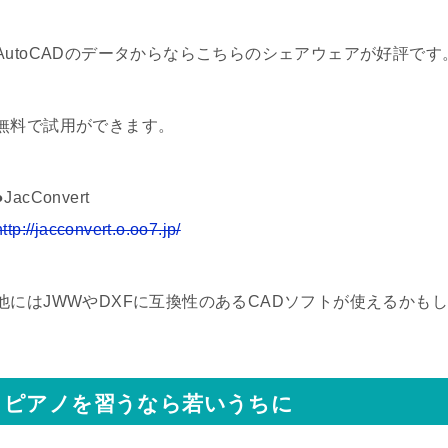
AutoCADのデータからならこちらのシェアウェアが好評です
無料で試用ができます。
●JacConvert
http://jacconvert.o.oo7.jp/
他にはJWWやDXFに互換性のあるCADソフトが使えるかも
ピアノを習うなら若いうちに