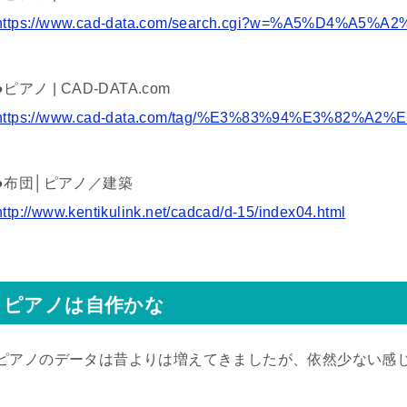
https://www.cad-data.com/search.cgi?w=%A5%D4%A5%A
●ピアノ | CAD-DATA.com
https://www.cad-data.com/tag/%E3%83%94%E3%82%A2%
●布団│ピアノ／建築
http://www.kentikulink.net/cadcad/d-15/index04.html
ピアノは自作かな
ピアノのデータは昔よりは増えてきましたが、依然少ない感