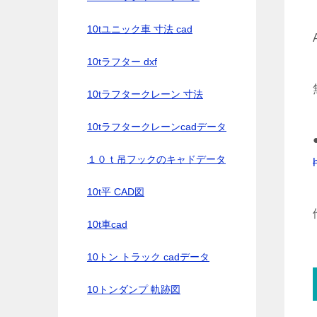
10tユニック車 寸法 cad
10tラフター dxf
10tラフタークレーン 寸法
10tラフタークレーンcadデータ
１０ｔ吊フックのキャドデータ
10t平 CAD図
10t車cad
10トン トラック cadデータ
10トンダンプ 軌跡図