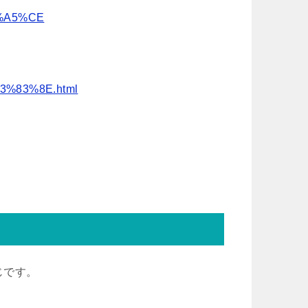
2%A5%CE
E3%83%8E.html
じです。