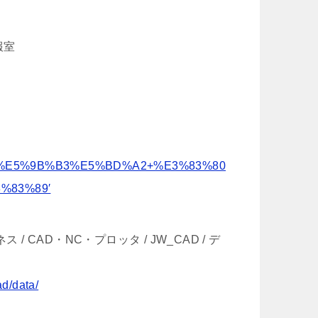
報室
ch=’jww+%E5%9B%B3%E5%BD%A2+%E3%83%80
%83%89′
ネス / CAD・NC・プロッタ / JW_CAD / デ
ad/data/