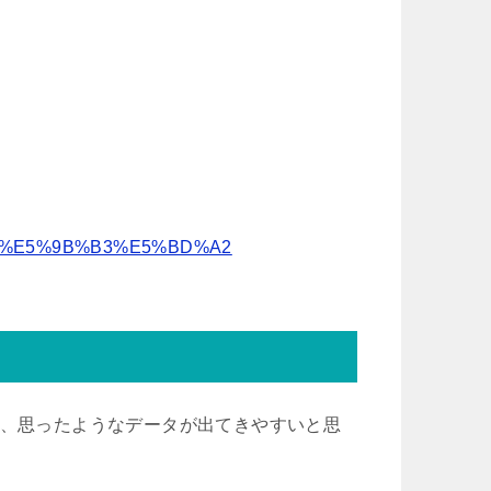
jw-cad+%E5%9B%B3%E5%BD%A2
が、思ったようなデータが出てきやすいと思