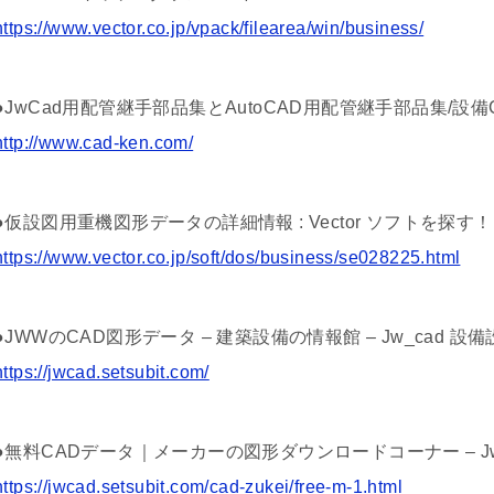
https://www.vector.co.jp/vpack/filearea/win/business/
●JwCad用配管継手部品集とAutoCAD用配管継手部品集/設備
http://www.cad-ken.com/
●仮設図用重機図形データの詳細情報 : Vector ソフトを探す！
https://www.vector.co.jp/soft/dos/business/se028225.html
●JWWのCAD図形データ – 建築設備の情報館 – Jw_cad 設
https://jwcad.setsubit.com/
●無料CADデータ｜メーカーの図形ダウンロードコーナー – Jw
https://jwcad.setsubit.com/cad-zukei/free-m-1.html