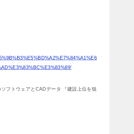
ch=’jw%E5%9B%B3%E5%BD%A2%E7%84%A1%E6
%AD%E3%83%BC%E3%83%89′
門のソフトウェアとCADデータ 『建設上位を狙