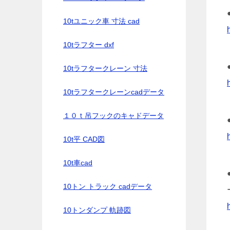
10tユニック車 寸法 cad
10tラフター dxf
10tラフタークレーン 寸法
10tラフタークレーンcadデータ
１０ｔ吊フックのキャドデータ
10t平 CAD図
10t車cad
10トン トラック cadデータ
10トンダンプ 軌跡図