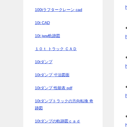
100tラフタークレーン cad
10t CAD
10t jww軌跡図
１０ｔ トラック ＣＡＤ
10tダンプ
10tダンプ 寸法図面
10tダンプ 性能表 pdf
10tダンプトラックの方向転換 奇
跡図
10tダンプの軌跡図ｃａｄ