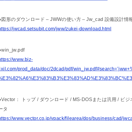
●図形のダウンロード – JWWの使い方 – Jw_cad 設備設計情
https://jwcad.setsubit.com/jww/zukei-download.html
●win_jw.pdf
https://www.biz-
lixil.com/prod_data/doc/2dcad/pdf/win_jw.pdf#sear
%E3%82%A6%E3%83%B3%E3%83%AD%E3%83%BC%E3
●Vector： トップ / ダウンロード / MS-DOSまたは汎用 / ビジ
ータ
https://www.vector.co.jp/vpack/filearea/dos/business/cad/jwc