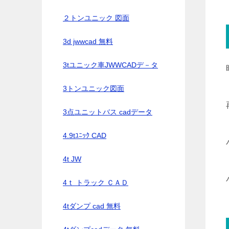
２トンユニック 図面
3d jwwcad 無料
3tユニック車JWWCADデ－タ
3トンユニック図面
3点ユニットバス cadデータ
4.9tﾕﾆｯｸ CAD
4t JW
4ｔ トラック ＣＡＤ
4tダンプ cad 無料