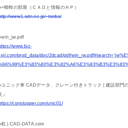
●>蜻蛉の部屋（ＣＡＤと情報のＨＰ）
http://www1.odn.ne.jp/~tonbo/
●win_jw.pdf
https://www.biz-
lixil.com/prod_data/doc/2dcad/pdf/win_jw.pdf#sear
%96%99%E3%83%80%E3%82%A6%E3%83%B3%E3%83
●ユニック車 CADデータ、クレーン付きトラック | 建設部
え』
https://constupper.com/unic01/
●机 | CAD-DATA.com