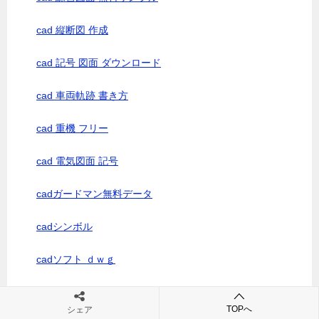
cad 縦断図 作成
cad 記号 図面 ダウンロード
cad 車両軌跡 書き方
cad 重機 フリー
cad 電気図面 記号
cadガードマン無料データ
cadシンボル
cadソフト ｄｗｇ
cadデータ 無料 ダウンロード砕石
TOPへ
シェア