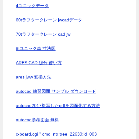
4ユニックデータ
60tラフタークレーン jwcadデータ
70tラフタークレーン cad jw
8tユニック車 寸法図
ARES CAD 線分 使い方
ares jww 変換方法
autocad 練習図面 サンプル ダウンロード
autocad2017複写したpdfを図面化する方法
autocad参考図面 無料
c-board.cgi？cmd=ntr;tree=22639;id=003