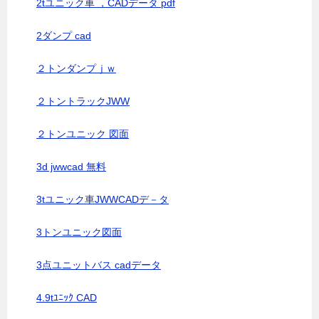
2tユニック車 ，CADデータ pdf
2ダンプ cad
２トンダンプｊｗ
２トントラックJWW
２トンユニック 図面
3d jwwcad 無料
3tユニック車JWWCADデ－タ
3トンユニック図面
3点ユニットバス cadデータ
4.9tﾕﾆｯｸ CAD