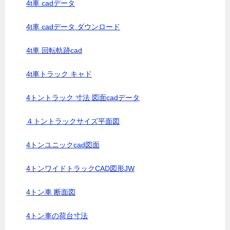
4t車 cadデータ
4t車 cadデータ ダウンロード
4t車 回転軌跡cad
4t車トラック キャド
4トントラック 寸法 図面cadデータ
４トントラックサイズ平面図
4トンユニックcad図面
4トンワイドトラックCAD図形JW
4トン車 断面図
4トン車の荷台寸法