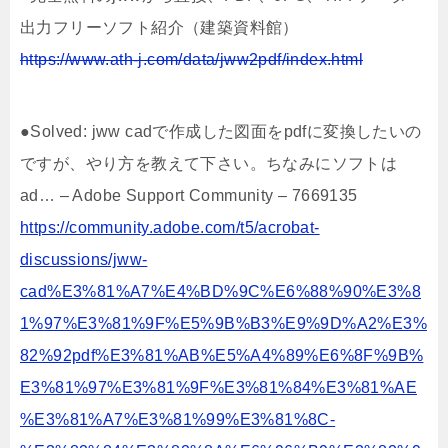
出力フリーソフト紹介（建築資料館）
https://www.ath-j.com/data/jww2pdf/index.html
●Solved: jww cadで作成した図面をpdfに変換したいの
ですが、やり方を教えて下さい。ちなみにソフトは
ad… – Adobe Support Community – 7669135
https://community.adobe.com/t5/acrobat-
discussions/jww-
cad%E3%81%A7%E4%BD%9C%E6%88%90%E3%8
1%97%E3%81%9F%E5%9B%B3%E9%9D%A2%E3%
82%92pdf%E3%81%AB%E5%A4%89%E6%8F%9B%
E3%81%97%E3%81%9F%E3%81%84%E3%81%AE
%E3%81%A7%E3%81%99%E3%81%8C-