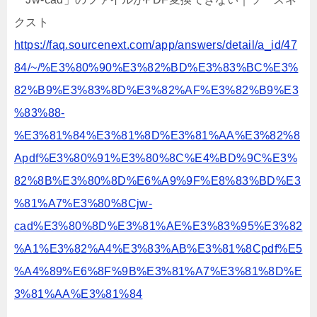
クスト
https://faq.sourcenext.com/app/answers/detail/a_id/47
84/~/%E3%80%90%E3%82%BD%E3%83%BC%E3%
82%B9%E3%83%8D%E3%82%AF%E3%82%B9%E3
%83%88-
%E3%81%84%E3%81%8D%E3%81%AA%E3%82%8
Apdf%E3%80%91%E3%80%8C%E4%BD%9C%E3%
82%8B%E3%80%8D%E6%A9%9F%E8%83%BD%E3
%81%A7%E3%80%8Cjw-
cad%E3%80%8D%E3%81%AE%E3%83%95%E3%82
%A1%E3%82%A4%E3%83%AB%E3%81%8Cpdf%E5
%A4%89%E6%8F%9B%E3%81%A7%E3%81%8D%E
3%81%AA%E3%81%84