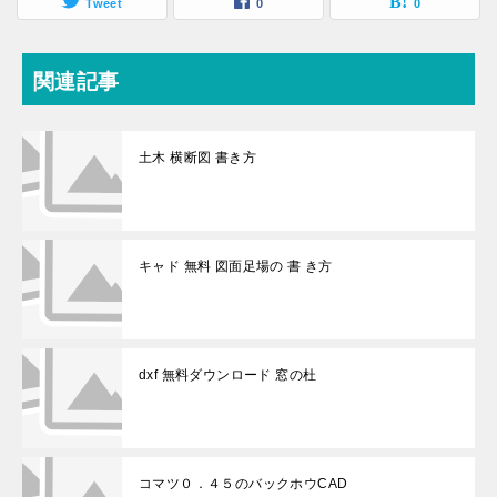
Tweet
0
0
関連記事
土木 横断図 書き方
キャド 無料 図面足場の 書 き方
dxf 無料ダウンロード 窓の杜
コマツ０．４５のバックホウCAD