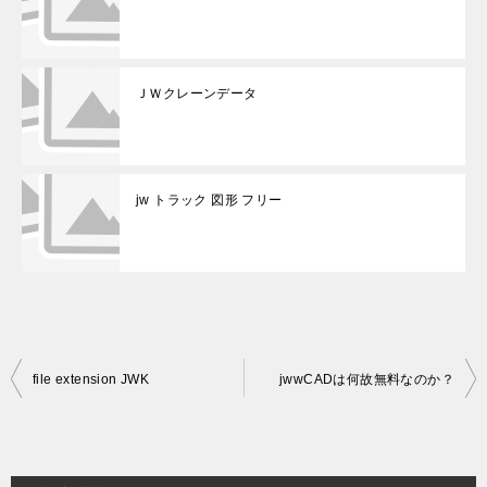
ＪＷクレーンデータ
jw トラック 図形 フリー
投
file extension JWK
jwwCADは何故無料なのか？
稿
ナ
ビ