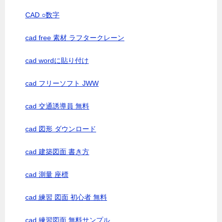
CAD ○数字
cad free 素材 ラフタークレーン
cad wordに貼り付け
cad フリーソフト JWW
cad 交通誘導員 無料
cad 図形 ダウンロード
cad 建築図面 書き方
cad 測量 座標
cad 練習 図面 初心者 無料
cad 練習図面 無料サンプル