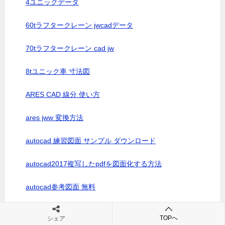
4ユニックデータ
60tラフタークレーン jwcadデータ
70tラフタークレーン cad jw
8tユニック車 寸法図
ARES CAD 線分 使い方
ares jww 変換方法
autocad 練習図面 サンプル ダウンロード
autocad2017複写したpdfを図面化する方法
autocad参考図面 無料
c-board.cgi？cmd=ntr;tree=22639;id=003
TOPへ
シェア