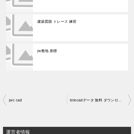
建築図面 トレース 練習
jw敷地 座標
投
jwc cad
totocadデータ 無料 ダウンロード
稿
ナ
ビ
運営者情報