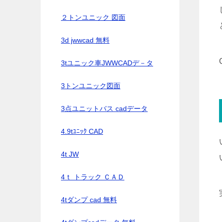
２トンユニック 図面
3d jwwcad 無料
3tユニック車JWWCADデ－タ
3トンユニック図面
3点ユニットバス cadデータ
4.9tﾕﾆｯｸ CAD
4t JW
4ｔ トラック ＣＡＤ
4tダンプ cad 無料