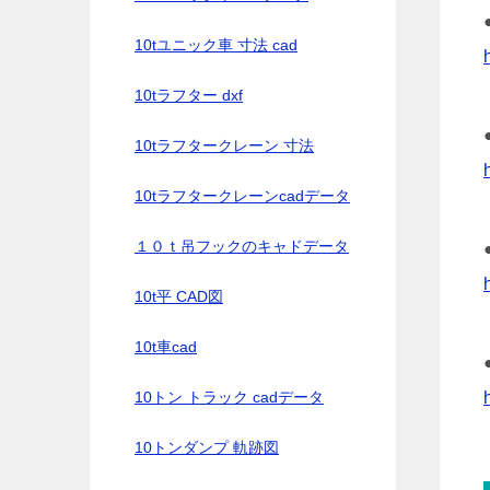
10tユニック車 寸法 cad
10tラフター dxf
10tラフタークレーン 寸法
10tラフタークレーンcadデータ
１０ｔ吊フックのキャドデータ
10t平 CAD図
10t車cad
10トン トラック cadデータ
10トンダンプ 軌跡図