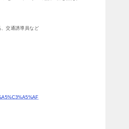
ち馬、交通誘導員など
%E9%A5%C3%A5%AF