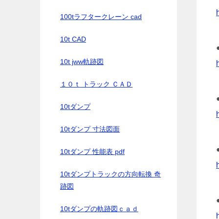
100tラフタークレーン cad
10t CAD
10t jww軌跡図
１０ｔ トラック ＣＡＤ
10tダンプ
10tダンプ 寸法図面
10tダンプ 性能表 pdf
10tダンプトラックの方向転換 奇
跡図
10tダンプの軌跡図ｃａｄ