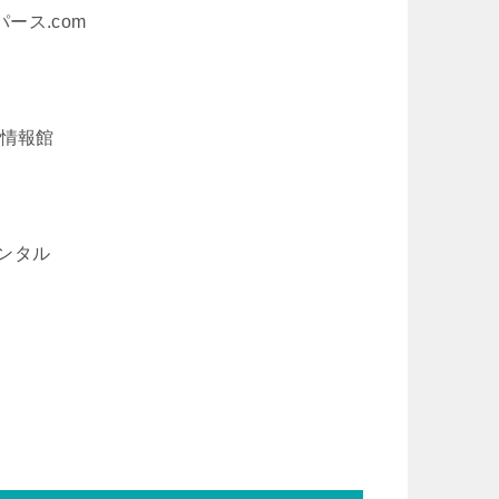
パース.com
WW情報館
レンタル