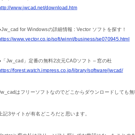
http://www.jwcad.net/download.htm
●Jw_cad for Windowsの詳細情報 : Vector ソフトを探す！
https://www.vector.co.jp/soft/winnt/business/se070945.html
●「Jw_cad」定番の無料2次元CADソフト – 窓の杜
https://forest.watch.impress.co.jp/library/software/jwcad/
Jw_cadはフリーソフトなのでどこからダウンロードしても
上記3サイトが有名どころだと思います。