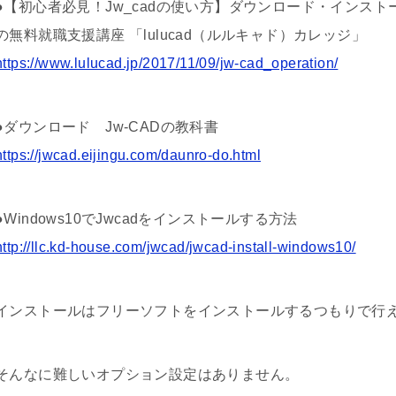
●【初心者必見！Jw_cadの使い方】ダウンロード・インストー
の無料就職支援講座 「lulucad（ルルキャド）カレッジ」
https://www.lulucad.jp/2017/11/09/jw-cad_operation/
●ダウンロード Jw-CADの教科書
https://jwcad.eijingu.com/daunro-do.html
●Windows10でJwcadをインストールする方法
http://llc.kd-house.com/jwcad/jwcad-install-windows10/
インストールはフリーソフトをインストールするつもりで行
そんなに難しいオプション設定はありません。