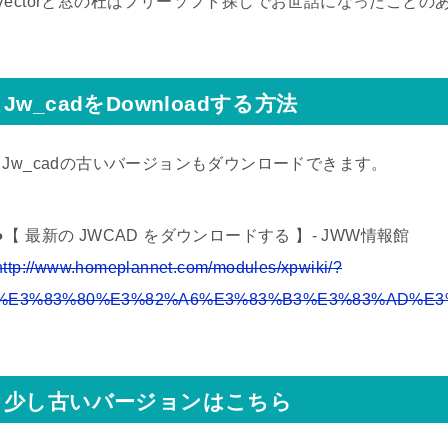
Vectorと窓の杜はフリーソフト探しでお世話になったこと
Jw_cadをDownloadする方法
↓Jw_cadの古いバージョンもダウンロードできます。
●【 最新の JWCAD をダウンロードする 】- JWW情報館
http://www.homeplannet.com/modules/xpwiki/?
%E3%83%80%E3%82%A6%E3%83%B3%E3%83%AD%E3
少し古いバージョンはこちら