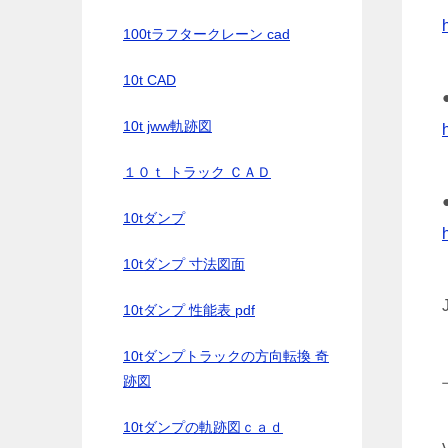
100tラフタークレーン cad
10t CAD
10t jww軌跡図
１０ｔ トラック ＣＡＤ
10tダンプ
10tダンプ 寸法図面
10tダンプ 性能表 pdf
10tダンプトラックの方向転換 奇
跡図
10tダンプの軌跡図ｃａｄ