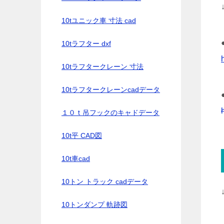
10tユニック車 寸法 cad
10tラフター dxf
10tラフタークレーン 寸法
10tラフタークレーンcadデータ
１０ｔ吊フックのキャドデータ
10t平 CAD図
10t車cad
10トン トラック cadデータ
10トンダンプ 軌跡図