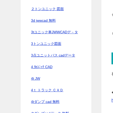
２トンユニック 図面
3d jwwcad 無料
3tユニック車JWWCADデ－タ
3トンユニック図面
3点ユニットバス cadデータ
4.9tﾕﾆｯｸ CAD
4t JW
4ｔ トラック ＣＡＤ
4tダンプ cad 無料