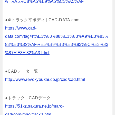
w=%A5%C8%A5%E9%A5%C3%A5%AF
●4tトラック平ボディ | CAD-DATA.com
https://www.cad-
data.com/tag/4t%E3%83%88%E3%83%A9%E3%83%
83%E3%82%AF%E5%B9%B3%E3%83%9C%E3%83
%87%E3%82%A3.html
●CADデータ一覧
http://www.revokyoukai.co.jp/cad/cad.html
●トラック CADデータ
https://51kz.sakura.ne.jp/maro-
cad/convmac/track3.htm