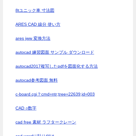
8tユニック車 寸法図
ARES CAD 線分 使い方
ares jww 変換方法
autocad 練習図面 サンプル ダウンロード
autocad2017複写したpdfを図面化する方法
autocad参考図面 無料
c-board.cgi？cmd=ntr;tree=22639;id=003
CAD ○数字
cad free 素材 ラフタークレーン