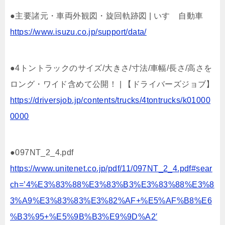
●主要諸元・車両外観図・旋回軌跡図 | いすゞ自動車
https://www.isuzu.co.jp/support/data/
●4トントラックのサイズ/大きさ/寸法/車幅/長さ/高さを
ロング・ワイド含めて公開！ | 【ドライバーズジョブ】
https://driversjob.jp/contents/trucks/4tontrucks/k01000
0000
●097NT_2_4.pdf
https://www.unitenet.co.jp/pdf/11/097NT_2_4.pdf#sear
ch=’4%E3%83%88%E3%83%B3%E3%83%88%E3%8
3%A9%E3%83%83%E3%82%AF+%E5%AF%B8%E6
%B3%95+%E5%9B%B3%E9%9D%A2′