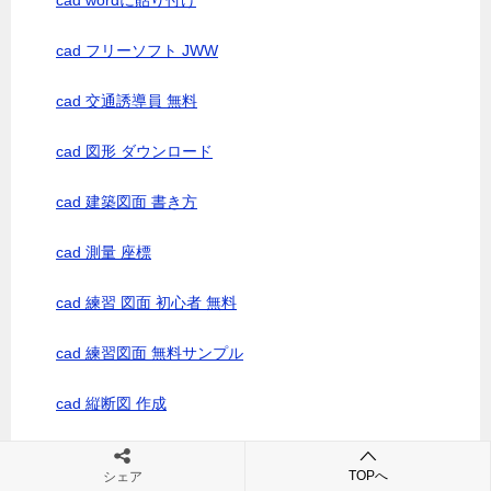
cad wordに貼り付け
cad フリーソフト JWW
cad 交通誘導員 無料
cad 図形 ダウンロード
cad 建築図面 書き方
cad 測量 座標
cad 練習 図面 初心者 無料
cad 練習図面 無料サンプル
cad 縦断図 作成
cad 記号 図面 ダウンロード
TOPへ
シェア