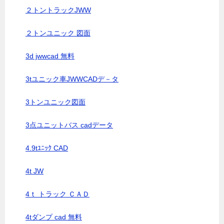
２トントラックJWW
２トンユニック 図面
3d jwwcad 無料
3tユニック車JWWCADデ－タ
3トンユニック図面
3点ユニットバス cadデータ
4.9tﾕﾆｯｸ CAD
4t JW
4ｔ トラック ＣＡＤ
4tダンプ cad 無料