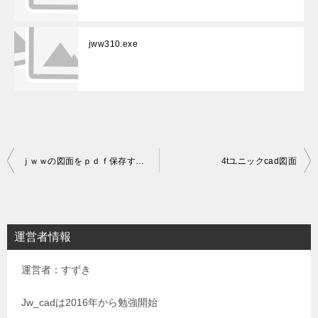
jww310.exe
投
ｊｗｗの図面をｐｄｆ保存する方法
4tユニックcad図面
稿
ナ
ビ
運営者情報
ゲ
運営者：すずき
ー
シ
Jw_cadは2016年から勉強開始
ョ