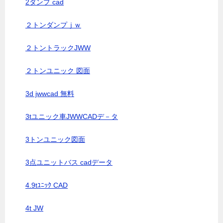
2ダンプ cad
２トンダンプｊｗ
２トントラックJWW
２トンユニック 図面
3d jwwcad 無料
3tユニック車JWWCADデ－タ
3トンユニック図面
3点ユニットバス cadデータ
4.9tﾕﾆｯｸ CAD
4t JW