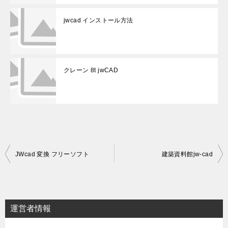
jwcad インストール方法
クレーン 8t jwCAD
投
JWcad 変換 フリーソフト
建築資料館jw-cad
稿
ナ
ビ
運営者情報
ゲ