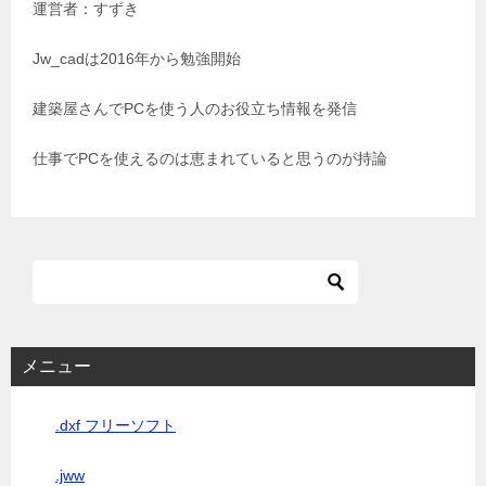
運営者：すずき
ー
シ
Jw_cadは2016年から勉強開始
ョ
建築屋さんでPCを使う人のお役立ち情報を発信
ン
仕事でPCを使えるのは恵まれていると思うのが持論
メニュー
.dxf フリーソフト
.jww