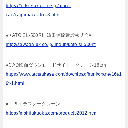
https://51kz.sakura.ne.jp/maro-
cad/cagomac/rafcra3.htm
●KATO SL-500Rf | 澤田運輸建設株式会社
http://sawada-uk.co.jp/lineup/kato-sl-500rf/
●CAD図面ダウンロードサイト クレーン16ton
https://www.tectsukasa.com/download/html/crane/16t/1
6t-1.html
●１６ｔラフタークレーン
https://nishifukuoka.com/products2012.html