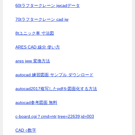
60tラフタークレーン jwcadデータ
70tラフタークレーン cad jw
8tユニック車 寸法図
ARES CAD 線分 使い方
ares jww 変換方法
autocad 練習図面 サンプル ダウンロード
autocad2017複写したpdfを図面化する方法
autocad参考図面 無料
c-board.cgi？cmd=ntr;tree=22639;id=003
CAD ○数字