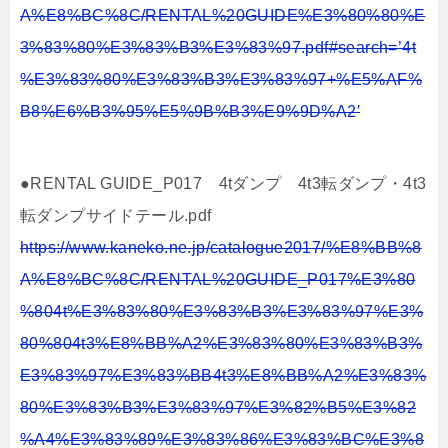
A%E8%BC%8C/RENTAL%20GUIDE%E3%80%80%E
3%83%80%E3%83%B3%E3%83%97.pdf#search=’4t
%E3%83%80%E3%83%B3%E3%83%97+%E5%AF%
B8%E6%B3%95%E5%9B%B3%E9%9D%A2′
●RENTAL GUIDE_P017 4tダンプ 4t3転ダンプ・4t3
転ダンプサイドテール.pdf
https://www.kaneko.ne.jp/catalogue2017/%E8%BB%8
A%E8%BC%8C/RENTAL%20GUIDE_P017%E3%80
%804t%E3%83%80%E3%83%B3%E3%83%97%E3%
80%804t3%E8%BB%A2%E3%83%80%E3%83%B3%
E3%83%97%E3%83%BB4t3%E8%BB%A2%E3%83%
80%E3%83%B3%E3%83%97%E3%82%B5%E3%82
%A4%E3%83%89%E3%83%86%E3%83%BC%E3%8