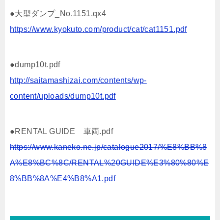
●大型ダンプ_No.1151.qx4
https://www.kyokuto.com/product/cat/cat1151.pdf
●dump10t.pdf
http://saitamashizai.com/contents/wp-
content/uploads/dump10t.pdf
●RENTAL GUIDE 車両.pdf
https://www.kaneko.ne.jp/catalogue2017/%E8%BB%8
A%E8%BC%8C/RENTAL%20GUIDE%E3%80%80%E
8%BB%8A%E4%B8%A1.pdf