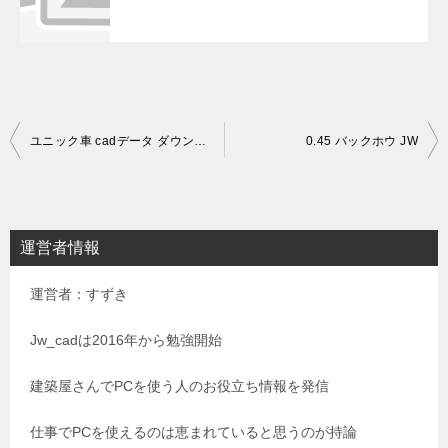
投
ユニック車 cadデータ ダウンロード
0.45 バックホウ JW
稿
ナ
ビ
運営者情報
ゲ
運営者：すずき
ー
シ
Jw_cadは2016年から勉強開始
ョ
建築屋さんでPCを使う人のお役立ち情報を発信
ン
仕事でPCを使えるのは恵まれていると思うのが持論