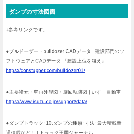
ダンプの寸法図面
↓参考リンクです。
●ブルドーザー・bulldozer CADデータ | 建設部門のソ
フトウェアとCADデータ 『建設上位を狙え』
https://constupper.com/bulldozer01/
●主要諸元・車両外観図・旋回軌跡図 | いすゞ自動車
https://www.isuzu.co.jp/support/data/
●ダンプトラック･10tダンプの種類･寸法･最大積載量･
過積載など！ | トラック王国ジャーナル