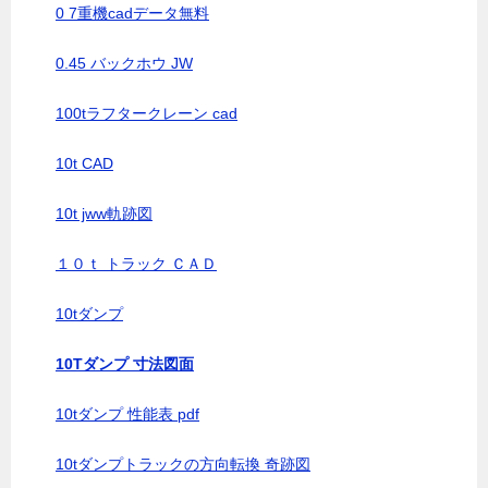
0 7重機cadデータ無料
0.45 バックホウ JW
100tラフタークレーン cad
10t CAD
10t jww軌跡図
１０ｔ トラック ＣＡＤ
10tダンプ
10Tダンプ 寸法図面
10tダンプ 性能表 pdf
10tダンプトラックの方向転換 奇跡図