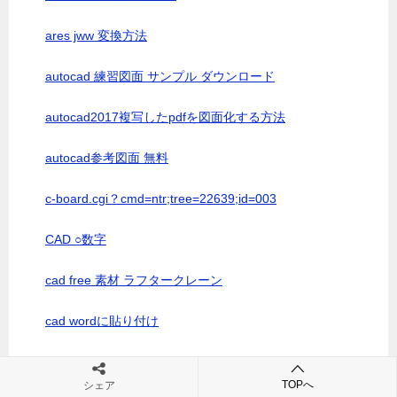
ares jww 変換方法
autocad 練習図面 サンプル ダウンロード
autocad2017複写したpdfを図面化する方法
autocad参考図面 無料
c-board.cgi？cmd=ntr;tree=22639;id=003
CAD ○数字
cad free 素材 ラフタークレーン
cad wordに貼り付け
cad フリーソフト JWW
TOPへ
シェア