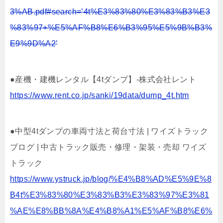
3%AB.pdf#search=’4t%E3%83%80%E3%83%B3%E3
%83%97+%E5%AF%B8%E6%B3%95%E5%9B%B3%
E9%9D%A2′
●産機・建機レンタル【4tダンプ】-株式会社レント
https://www.rent.co.jp/sanki/19data/dump_4t.htm
●中型4tダンプの車両寸法と荷台寸法 | ワイズトラック
ブログ | 中古トラック販売・修理・架装・売却 ワイズ
トラック
https://www.ystruck.jp/blog/%E4%B8%AD%E5%9E%8
B4t%E3%83%80%E3%83%B3%E3%83%97%E3%81
%AE%E8%BB%8A%E4%B8%A1%E5%AF%B8%E6%