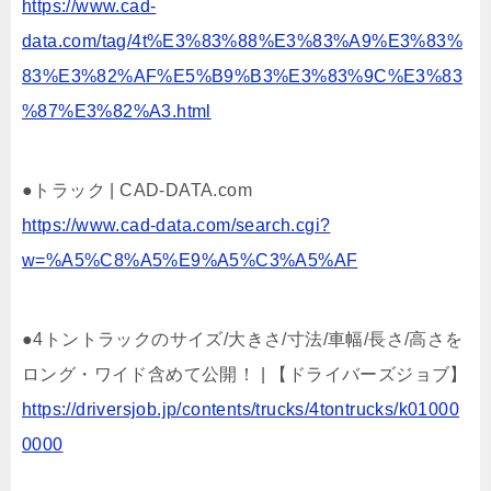
https://www.cad-
data.com/tag/4t%E3%83%88%E3%83%A9%E3%83%
83%E3%82%AF%E5%B9%B3%E3%83%9C%E3%83
%87%E3%82%A3.html
●トラック | CAD-DATA.com
https://www.cad-data.com/search.cgi?
w=%A5%C8%A5%E9%A5%C3%A5%AF
●4トントラックのサイズ/大きさ/寸法/車幅/長さ/高さを
ロング・ワイド含めて公開！ | 【ドライバーズジョブ】
https://driversjob.jp/contents/trucks/4tontrucks/k01000
0000