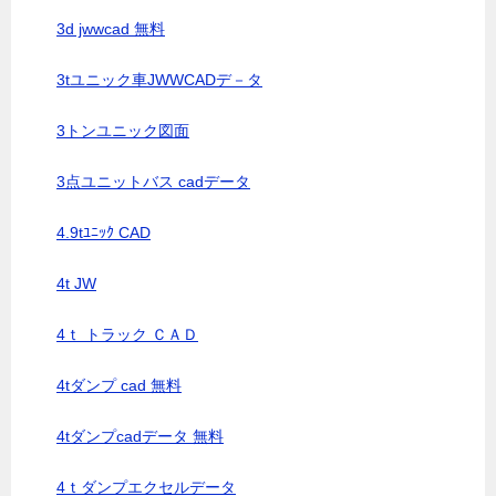
3d jwwcad 無料
3tユニック車JWWCADデ－タ
3トンユニック図面
3点ユニットバス cadデータ
4.9tﾕﾆｯｸ CAD
4t JW
4ｔ トラック ＣＡＤ
4tダンプ cad 無料
4tダンプcadデータ 無料
4ｔダンプエクセルデータ