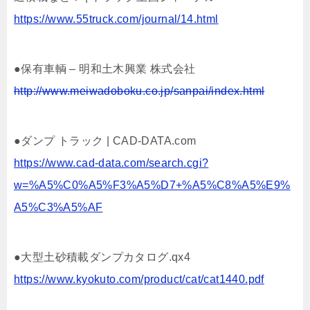
https://www.55truck.com/journal/14.html
●保有車輌 – 明和土木興業 株式会社
http://www.meiwadoboku.co.jp/sanpai/index.html
●ダンプ トラック | CAD-DATA.com
https://www.cad-data.com/search.cgi?
w=%A5%C0%A5%F3%A5%D7+%A5%C8%A5%E9%
A5%C3%A5%AF
●大型土砂積載ダンプカタログ.qx4
https://www.kyokuto.com/product/cat/cat1440.pdf