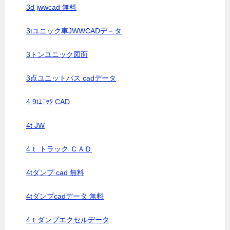
3d jwwcad 無料
3tユニック車JWWCADデ－タ
3トンユニック図面
3点ユニットバス cadデータ
4.9tﾕﾆｯｸ CAD
4t JW
4ｔ トラック ＣＡＤ
4tダンプ cad 無料
4tダンプcadデータ 無料
4ｔダンプエクセルデータ