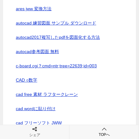
ares jww 変換方法
autocad 練習図面 サンプル ダウンロード
autocad2017複写したpdfを図面化する方法
autocad参考図面 無料
c-board.cgi？cmd=ntr;tree=22639;id=003
CAD ○数字
cad free 素材 ラフタークレーン
cad wordに貼り付け
cad フリーソフト JWW
TOPへ
シェア
cad 交通誘導員 無料