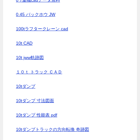
0 7重機cadデータ無料
0.45 バックホウ JW
100tラフタークレーン cad
10t CAD
10t jww軌跡図
１０ｔ トラック ＣＡＤ
10tダンプ
10tダンプ 寸法図面
10tダンプ 性能表 pdf
10tダンプトラックの方向転換 奇跡図