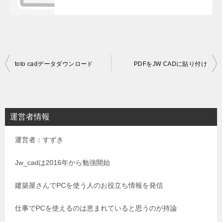
投
toto cadデータダウンロード
PDFをJW CADに貼り付け
稿
ナ
ビ
運営者情報
ゲ
運営者：すずき
ー
シ
Jw_cadは2016年から勉強開始
ョ
建築屋さんでPCを使う人のお役立ち情報を発信
ン
仕事でPCを使えるのは恵まれていると思うのが持論