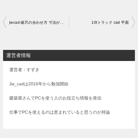
投
jwcad 縮尺の合わせ方 寸法が合わない
10tトラック cad 平面
稿
ナ
ビ
運営者情報
ゲ
運営者：すずき
ー
シ
Jw_cadは2016年から勉強開始
ョ
建築屋さんでPCを使う人のお役立ち情報を発信
ン
仕事でPCを使えるのは恵まれていると思うのが持論