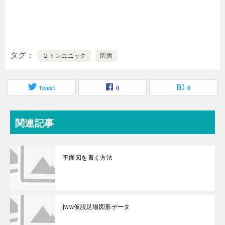
タグ
２トンユニック
図面
Tweet
0
0
関連記事
平面図を書く方法
jww仮設足場図形データ