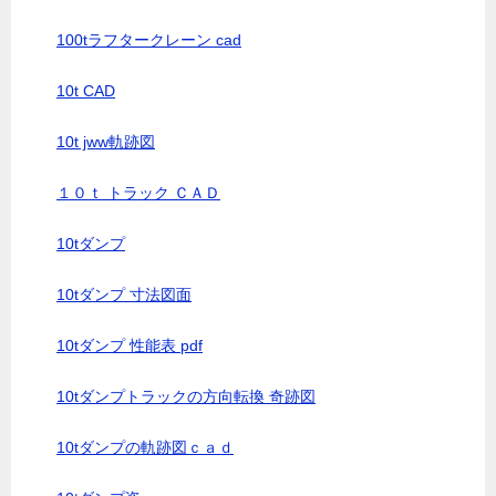
100tラフタークレーン cad
10t CAD
10t jww軌跡図
１０ｔ トラック ＣＡＤ
10tダンプ
10tダンプ 寸法図面
10tダンプ 性能表 pdf
10tダンプトラックの方向転換 奇跡図
10tダンプの軌跡図ｃａｄ