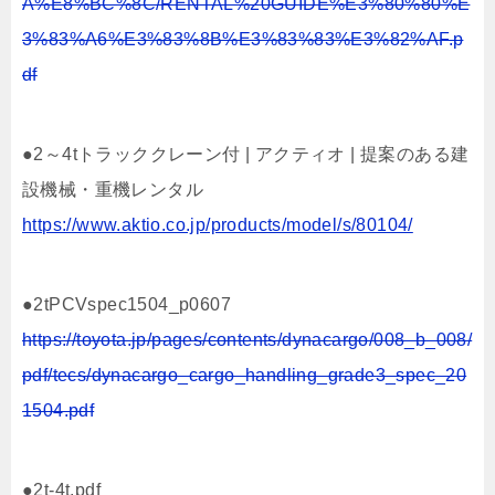
A%E8%BC%8C/RENTAL%20GUIDE%E3%80%80%E
3%83%A6%E3%83%8B%E3%83%83%E3%82%AF.p
df
●2～4tトラッククレーン付 | アクティオ | 提案のある建
設機械・重機レンタル
https://www.aktio.co.jp/products/model/s/80104/
●2tPCVspec1504_p0607
https://toyota.jp/pages/contents/dynacargo/008_b_008/
pdf/tecs/dynacargo_cargo_handling_grade3_spec_20
1504.pdf
●2t-4t.pdf