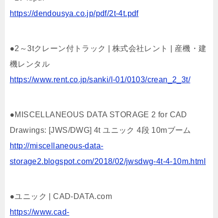
https://dendousya.co.jp/pdf/2t-4t.pdf
●2～3tクレーン付トラック | 株式会社レント | 産機・建
機レンタル
https://www.rent.co.jp/sanki/l-01/0103/crean_2_3t/
●MISCELLANEOUS DATA STORAGE 2 for CAD
Drawings: [JWS/DWG] 4t ユニック 4段 10mブーム
http://miscellaneous-data-
storage2.blogspot.com/2018/02/jwsdwg-4t-4-10m.html
●ユニック | CAD-DATA.com
https://www.cad-