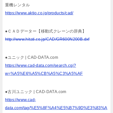
重機レンタル
https://www.aktio.co.jp/products/cad/
●ＣＡＤデーター【移動式クレーンの辞典】
http://www.hitati.co.jp/CAD/GR600N200B.dxf
●ユニック | CAD-DATA.com
https://www.cad-data.com/search.cgi?
w=%A5%E6%A5%CB%A5%C3%A5%AF
●古川ユニック | CAD-DATA.com
https://www.cad-
data.com/tag/%E5%8F%A4%E5%B7%9D%E3%83%A