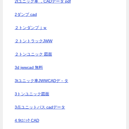
2tユニック車 ，CADデータ pdf
2ダンプ cad
２トンダンプｊｗ
２トントラックJWW
２トンユニック 図面
3d jwwcad 無料
3tユニック車JWWCADデ－タ
3トンユニック図面
3点ユニットバス cadデータ
4.9tﾕﾆｯｸ CAD