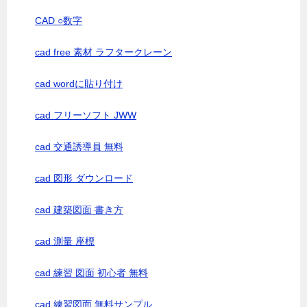
CAD ○数字
cad free 素材 ラフタークレーン
cad wordに貼り付け
cad フリーソフト JWW
cad 交通誘導員 無料
cad 図形 ダウンロード
cad 建築図面 書き方
cad 測量 座標
cad 練習 図面 初心者 無料
cad 練習図面 無料サンプル