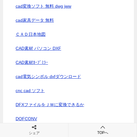
cad変換ソフト 無料 dwg jww
cad家具データ 無料
ＣＡＤ日本地図
CAD素材 パソコン DXF
CAD素材ｶｰﾌﾞﾐﾗｰ
cad電気シンボル dxfダウンロード
cnc cad ソフト
DFXファイルをＪＷに変換できるか
DOFCONV
dwg jwwで開く
TOPへ
シェア