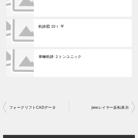
軌跡図 10ｔ 平
車輛軌跡 ２トンユニック
投
フォークリフトCADデータ
jwwレイヤー反転表示
稿
ナ
ビ