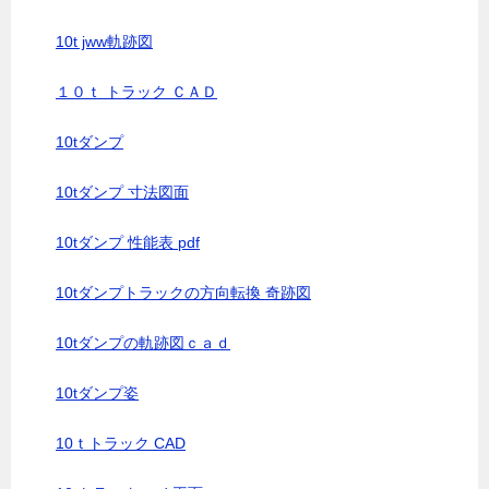
10t jww軌跡図
１０ｔ トラック ＣＡＤ
10tダンプ
10tダンプ 寸法図面
10tダンプ 性能表 pdf
10tダンプトラックの方向転換 奇跡図
10tダンプの軌跡図ｃａｄ
10tダンプ姿
10ｔトラック CAD