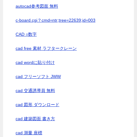
autocad参考図面 無料
c-board.cgi？cmd=ntr;tree=22639;id=003
CAD ○数字
cad free 素材 ラフタークレーン
cad wordに貼り付け
cad フリーソフト JWW
cad 交通誘導員 無料
cad 図形 ダウンロード
cad 建築図面 書き方
cad 測量 座標