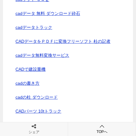
cadデータ 無料 ダウンロード砕石
cadデータトラック
CADデータをＰＤＦに変換フリーソフト 杜の記者
cadデータ無料変換サービス
CADで建設重機
cadの書き方
cadの杜 ダウンロード
CADパーツ 10tトラック
CAD図／２トン車
TOPへ
シェア