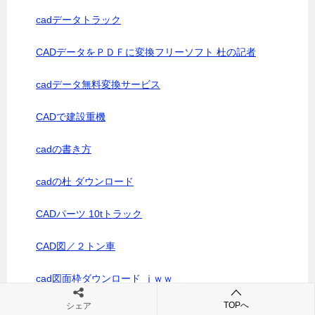
cadデータトラック
CADデータをＰＤＦに変換フリーソフト 杜の記者
cadデータ無料変換サービス
CADで建設重機
cadの書き方
cadの杜 ダウンロード
CADパーツ 10tトラック
CAD図／２トン車
cad図面枠ダウンロード ｊｗｗ
TOPへ
シェア
cad図面練習問題