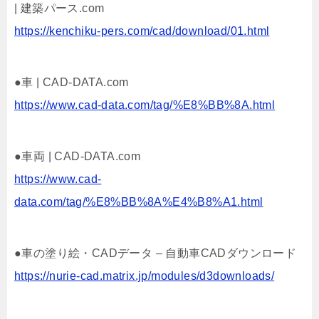
| 建築パース.com
https://kenchiku-pers.com/cad/download/01.html
●車 | CAD-DATA.com
https://www.cad-data.com/tag/%E8%BB%8A.html
●車両 | CAD-DATA.com
https://www.cad-
data.com/tag/%E8%BB%8A%E4%B8%A1.html
●車の塗り絵・CADデータ – 自動車CADダウンロード
https://nurie-cad.matrix.jp/modules/d3downloads/