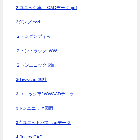
2tユニック車 ，CADデータ pdf
2ダンプ cad
２トンダンプｊｗ
２トントラックJWW
２トンユニック 図面
3d jwwcad 無料
3tユニック車JWWCADデ－タ
3トンユニック図面
3点ユニットバス cadデータ
4.9tﾕﾆｯｸ CAD