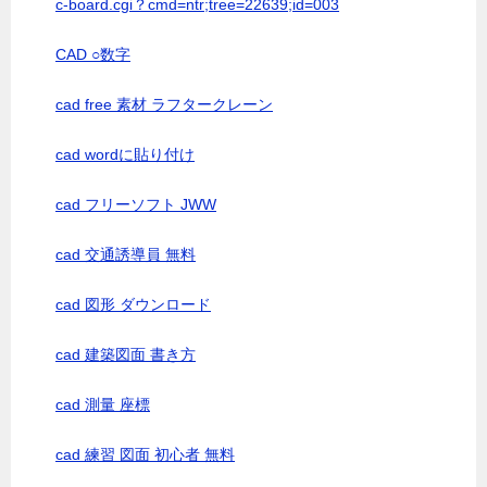
c-board.cgi？cmd=ntr;tree=22639;id=003
CAD ○数字
cad free 素材 ラフタークレーン
cad wordに貼り付け
cad フリーソフト JWW
cad 交通誘導員 無料
cad 図形 ダウンロード
cad 建築図面 書き方
cad 測量 座標
cad 練習 図面 初心者 無料