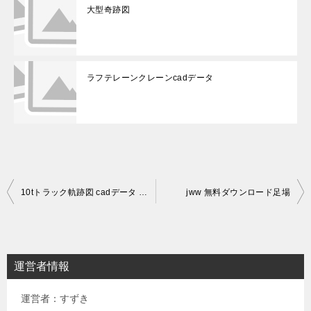
大型奇跡図
ラフテレーンクレーンcadデータ
投
10tトラック軌跡図 cadデータ フリー
jww 無料ダウンロード足場
稿
ナ
ビ
運営者情報
ゲ
運営者：すずき
ー