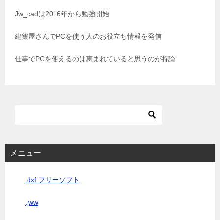
シ
Jw_cadは2016年から勉強開始
ョ
建築屋さんでPCを使う人のお役立ち情報を発信
ン
仕事でPCを使えるのは恵まれていると思うのが持論
メニュー
.dxf フリーソフト
.jww