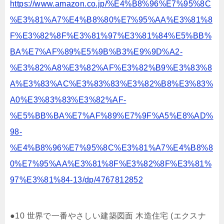
https://www.amazon.co.jp/%E4%B8%96%E7%95%8C
%E3%81%A7%E4%B8%80%E7%95%AA%E3%81%8
F%E3%82%8F%E3%81%97%E3%81%84%E5%BB%
BA%E7%AF%89%E5%9B%B3%E9%9D%A2-
%E3%82%A8%E3%82%AF%E3%82%B9%E3%83%8
A%E3%83%AC%E3%83%83%E3%82%B8%E3%83%
A0%E3%83%83%E3%82%AF-
%E5%BB%BA%E7%AF%89%E7%9F%A5%E8%AD%
98-
%E4%B8%96%E7%95%8C%E3%81%A7%E4%B8%8
0%E7%95%AA%E3%81%8F%E3%82%8F%E3%81%
97%E3%81%84-13/dp/4767812852
●10 世界で一番やさしい建築図面 木造住宅 (エクスナ