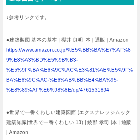
↓参考リンクです。
●建築製図 基本の基本 | 櫻井 良明 |本 | 通販 | Amazon
https://www.amazon.co.jp/%E5%BB%BA%E7%AF%8
9%E8%A3%BD%E5%9B%B3-
%E5%9F%BA%E6%9C%AC%E3%81%AE%E5%9F%
BA%E6%9C%AC-%E6%AB%BB%E4%BA%95-
%E8%89%AF%E6%98%8E/dp/4761531894
●世界で一番くわしい建築図面 (エクスナレッジムック
建築知識|世界で一番くわしい 13) | 綾部 孝司 |本 | 通販
| Amazon