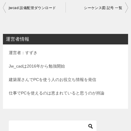
投
jwcad 設備配管ダウンロード
シーケンス図 記号 一覧
稿
ナ
ビ
運営者情報
ゲ
運営者：すずき
ー
シ
Jw_cadは2016年から勉強開始
ョ
建築屋さんでPCを使う人のお役立ち情報を発信
ン
仕事でPCを使えるのは恵まれていると思うのが持論