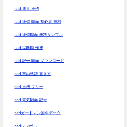
cad 測量 座標
cad 練習 図面 初心者 無料
cad 練習図面 無料サンプル
cad 縦断図 作成
cad 記号 図面 ダウンロード
cad 車両軌跡 書き方
cad 重機 フリー
cad 電気図面 記号
cadガードマン無料データ
cadシンボル