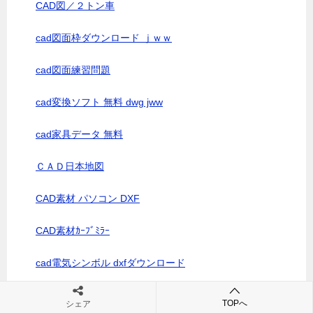
CAD図／２トン車
cad図面枠ダウンロード ｊｗｗ
cad図面練習問題
cad変換ソフト 無料 dwg jww
cad家具データ 無料
ＣＡＤ日本地図
CAD素材 パソコン DXF
CAD素材ｶｰﾌﾞﾐﾗｰ
cad電気シンボル dxfダウンロード
cnc cad ソフト
TOPへ
シェア