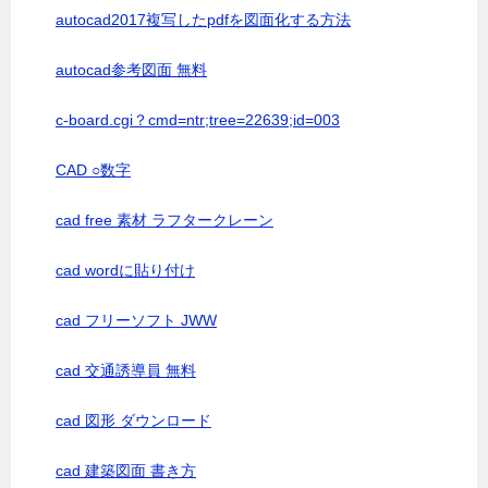
autocad2017複写したpdfを図面化する方法
autocad参考図面 無料
c-board.cgi？cmd=ntr;tree=22639;id=003
CAD ○数字
cad free 素材 ラフタークレーン
cad wordに貼り付け
cad フリーソフト JWW
cad 交通誘導員 無料
cad 図形 ダウンロード
cad 建築図面 書き方