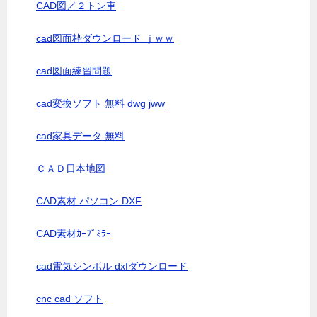
CAD図／２トン車
cad図面枠ダウンロード ｊｗｗ
cad図面練習問題
cad変換ソフト 無料 dwg jww
cad家具データ 無料
ＣＡＤ日本地図
CAD素材 パソコン DXF
CAD素材ｶｰﾌﾞﾐﾗｰ
cad電気シンボル dxfダウンロード
cnc cad ソフト