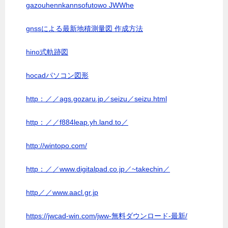
gazouhennkannsofutowo JWWhe
gnssによる最新地積測量図 作成方法
hino式軌跡図
hocadパソコン図形
http：／／ags.gozaru.jp／seizu／seizu.html
http：／／f884leap.yh.land.to／
http://wintopo.com/
http：／／www.digitalpad.co.jp／~takechin／
http／／www.aacl.gr.jp
https://jwcad-win.com/jww-無料ダウンロード-最新/