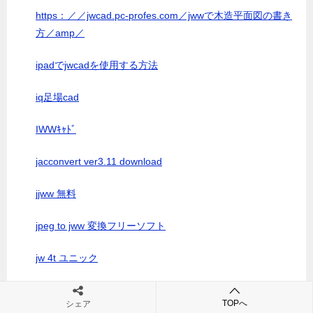
https：／／jwcad.pc-profes.com／jwwで木造平面図の書き
方／amp／
ipadでjwcadを使用する方法
iq足場cad
IWWｷｬﾄﾞ
jacconvert ver3.11 download
jjww 無料
jpeg to jww 変換フリーソフト
jw 4t ユニック
jw 7.11 ダウンロード
TOPへ
シェア