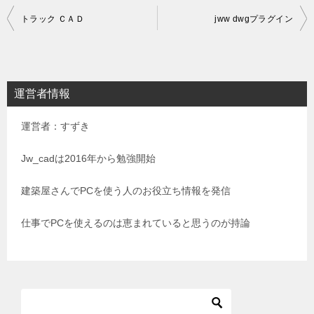
投
トラック ＣＡＤ
jww dwgプラグイン
稿
ナ
ビ
運営者情報
ゲ
運営者：すずき
ー
シ
Jw_cadは2016年から勉強開始
ョ
建築屋さんでPCを使う人のお役立ち情報を発信
ン
仕事でPCを使えるのは恵まれていると思うのが持論