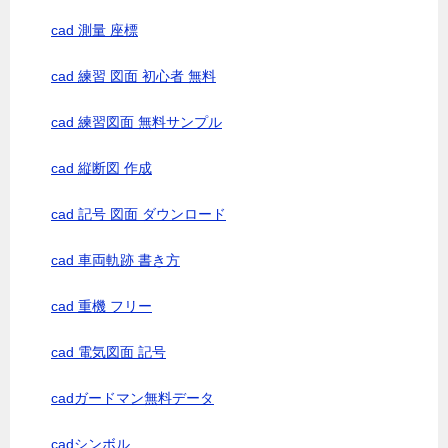
cad 測量 座標
cad 練習 図面 初心者 無料
cad 練習図面 無料サンプル
cad 縦断図 作成
cad 記号 図面 ダウンロード
cad 車両軌跡 書き方
cad 重機 フリー
cad 電気図面 記号
cadガードマン無料データ
cadシンボル