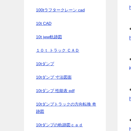
100tラフタークレーン cad
10t CAD
10t jww軌跡図
１０ｔ トラック ＣＡＤ
10tダンプ
10tダンプ 寸法図面
10tダンプ 性能表 pdf
10tダンプトラックの方向転換 奇
跡図
10tダンプの軌跡図ｃａｄ