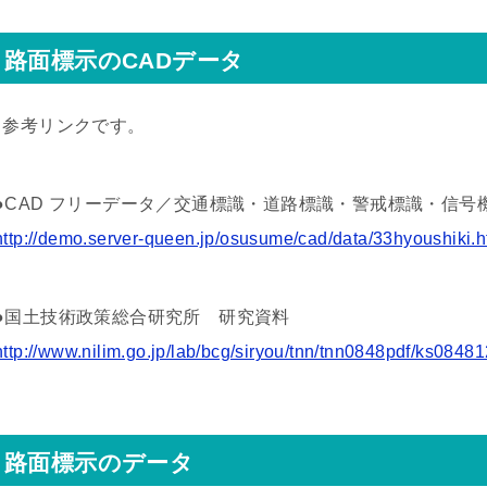
路面標示のCADデータ
↓参考リンクです。
●CAD フリーデータ／交通標識・道路標識・警戒標識・信号
http://demo.server-queen.jp/osusume/cad/data/33hyoushiki.
●国土技術政策総合研究所 研究資料
http://www.nilim.go.jp/lab/bcg/siryou/tnn/tnn0848pdf/ks08481
路面標示のデータ