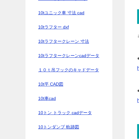
10tユニック車 寸法 cad
10tラフター dxf
10tラフタークレーン 寸法
10tラフタークレーンcadデータ
１０ｔ吊フックのキャドデータ
10t平 CAD図
10t車cad
10トン トラック cadデータ
10トンダンプ 軌跡図