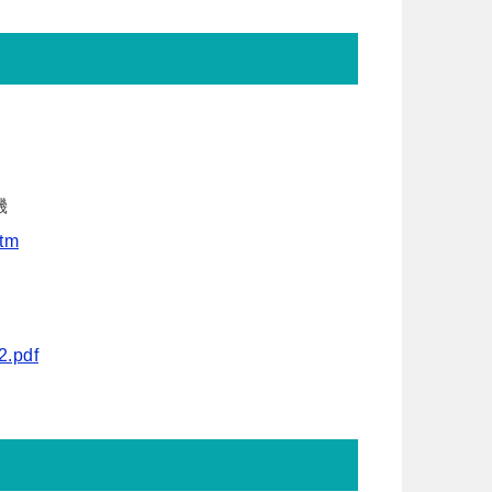
機
htm
2.pdf