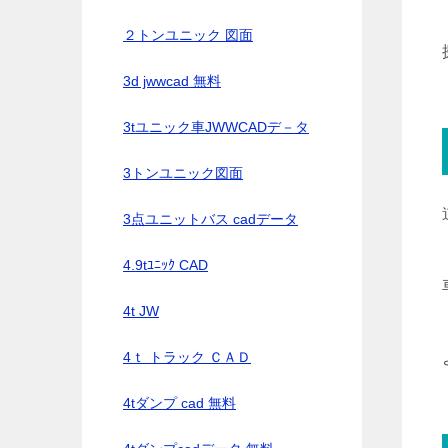
２トンユニック 図面
3d jwwcad 無料
3tユニック車JWWCADデ－タ
3トンユニック図面
3点ユニットバス cadデータ
4.9tﾕﾆｯｸ CAD
4t JW
4ｔ トラック ＣＡＤ
4tダンプ cad 無料