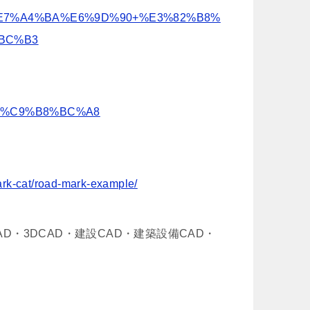
E7%A4%BA%E6%9D%90+%E3%82%B8%
BC%B3
%CC%C9%B8%BC%A8
mark-cat/road-mark-example/
D・3DCAD・建設CAD・建築設備CAD・