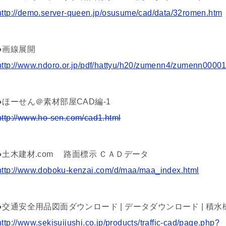
http://demo.server-queen.jp/osusume/cad/data/32romen.htm
●画線展開
http://www.ndoro.or.jp/pdf/hattyu/h20/zumenn4/zumenn00001
●ほーせん＠素材部屋CAD編-1
http://www.ho-sen.com/cad1.html
●土木建材.com 路面標示 ＣＡＤデータ
http://www.doboku-kenzai.com/d/maa/maa_index.html
●交通安全用品図面ダウンロード | データダウンロード | 積
http://www.sekisuijushi.co.jp/products/traffic-cad/page.php?