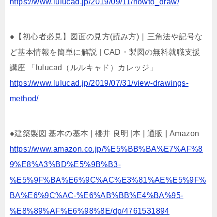
https://www.lulucad.jp/2019/09/11/howto_draw/
●【初心者必見】図面の見方(読み方)｜三角法や記号な
ど基本情報を簡単に解説 | CAD・製図の無料就職支援
講座 「lulucad（ルルキャド）カレッジ」
https://www.lulucad.jp/2019/07/31/view-drawings-
method/
●建築製図 基本の基本 | 櫻井 良明 |本 | 通販 | Amazon
https://www.amazon.co.jp/%E5%BB%BA%E7%AF%8
9%E8%A3%BD%E5%9B%B3-
%E5%9F%BA%E6%9C%AC%E3%81%AE%E5%9F%
BA%E6%9C%AC-%E6%AB%BB%E4%BA%95-
%E8%89%AF%E6%98%8E/dp/4761531894