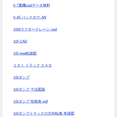
0 7重機cadデータ無料
0.45 バックホウ JW
100tラフタークレーン cad
10t CAD
10t jww軌跡図
１０ｔ トラック ＣＡＤ
10tダンプ
10tダンプ 寸法図面
10tダンプ 性能表 pdf
10tダンプトラックの方向転換 奇跡図