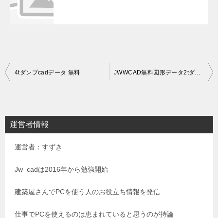
投
4tダンプcadデータ 無料
JWWCAD無料図形データ2tダンプ
稿
ナ
ビ
運営者情報
ゲ
運営者：すずき
ー
シ
Jw_cadは2016年から勉強開始
ョ
建築屋さんでPCを使う人のお役立ち情報を発信
ン
仕事でPCを使えるのは恵まれていると思うのが持論