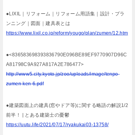
●LIXIL｜リフォーム｜リフォーム用語集｜設計・プラ
ンニング｜図面｜建具表とは
https://www.lixil.co.jp/reform/yougo/plan/zumen/12.htm
●<836583698393836790E096BE89EF9770907D96C
A81798C9A927A817A2E786477>
http://www5.city.kyoto.jp/zoo/uploads/image/tenpo-
zumen-ken-6.pdf
●建築図面上の建具(窓やドア等)に関する略語の解説1/2
前半！ | とある建築士の憂鬱
https://uutu.life/2021/07/17/ryakukai03-13758/