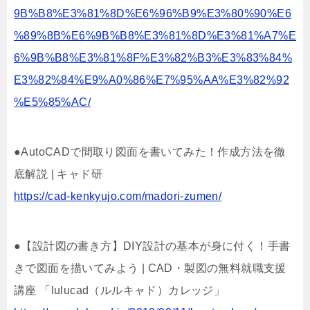
9B%B8%E3%81%8D%E6%96%B9%E3%80%90%E6
%89%8B%E6%9B%B8%E3%81%8D%E3%81%A7%E
6%9B%B8%E3%81%8F%E3%82%B3%E3%83%84%
E3%82%84%E9%A0%86%E7%95%AA%E3%82%92
%E5%85%AC/
●AutoCADで間取り図面を書いてみた！作成方法を徹
底解説 | キャド研
https://cad-kenkyujo.com/madori-zumen/
●【設計図の書き方】DIY設計の基本が身に付く！手書
きで図面を描いてみよう | CAD・製図の無料就職支援
講座 「lulucad（ルルキャド）カレッジ」