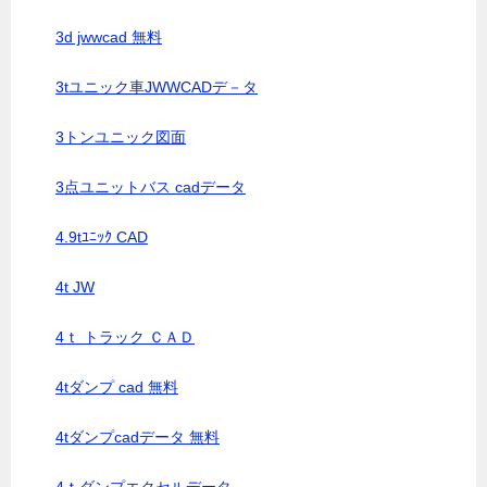
3d jwwcad 無料
3tユニック車JWWCADデ－タ
3トンユニック図面
3点ユニットバス cadデータ
4.9tﾕﾆｯｸ CAD
4t JW
4ｔ トラック ＣＡＤ
4tダンプ cad 無料
4tダンプcadデータ 無料