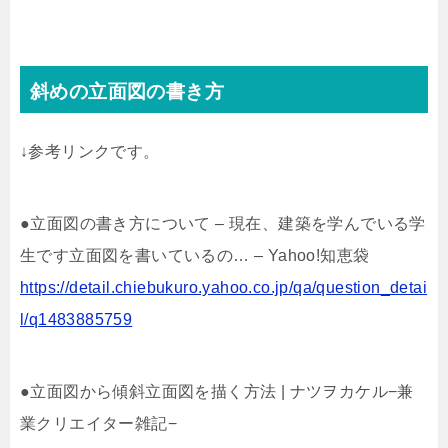
斜めの立面図の書き方
↓参考リンクです。
●立面図の書き方について – 現在、建築を学んでいる学
生です立面図を書いているの… – Yahoo!知恵袋
https://detail.chiebukuro.yahoo.co.jp/qa/question_detai
l/q1483885759
●立面図から傾斜立面図を描く方法 | ナツヲカケル−兼
業クリエイター雑記−