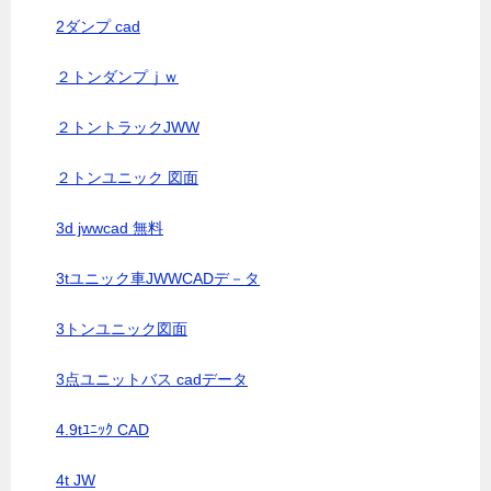
2ダンプ cad
２トンダンプｊｗ
２トントラックJWW
２トンユニック 図面
3d jwwcad 無料
3tユニック車JWWCADデ－タ
3トンユニック図面
3点ユニットバス cadデータ
4.9tﾕﾆｯｸ CAD
4t JW