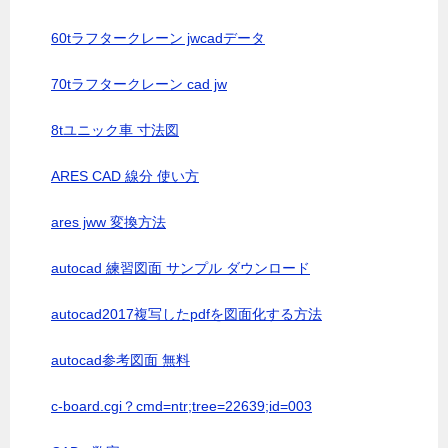
60tラフタークレーン jwcadデータ
70tラフタークレーン cad jw
8tユニック車 寸法図
ARES CAD 線分 使い方
ares jww 変換方法
autocad 練習図面 サンプル ダウンロード
autocad2017複写したpdfを図面化する方法
autocad参考図面 無料
c-board.cgi？cmd=ntr;tree=22639;id=003