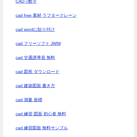
CAD ○数字
cad free 素材 ラフタークレーン
cad wordに貼り付け
cad フリーソフト JWW
cad 交通誘導員 無料
cad 図形 ダウンロード
cad 建築図面 書き方
cad 測量 座標
cad 練習 図面 初心者 無料
cad 練習図面 無料サンプル