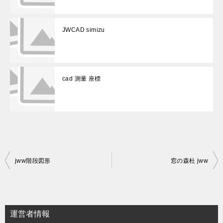
JWCAD simizu
cad 測量 座標
投
jww階段図形
窓の森杜 jww
稿
ナ
ビ
運営者情報
ゲ