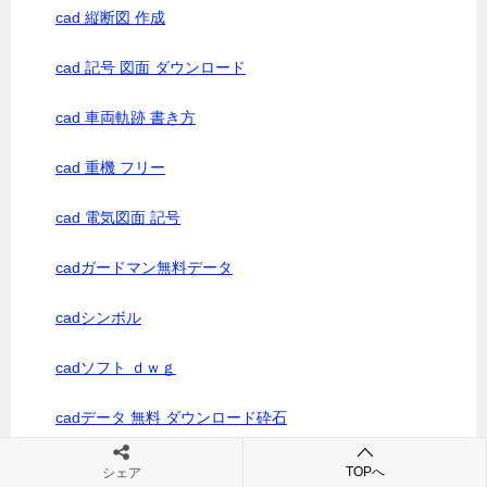
cad 縦断図 作成
cad 記号 図面 ダウンロード
cad 車両軌跡 書き方
cad 重機 フリー
cad 電気図面 記号
cadガードマン無料データ
cadシンボル
cadソフト ｄｗｇ
cadデータ 無料 ダウンロード砕石
cadデータトラック
TOPへ
シェア