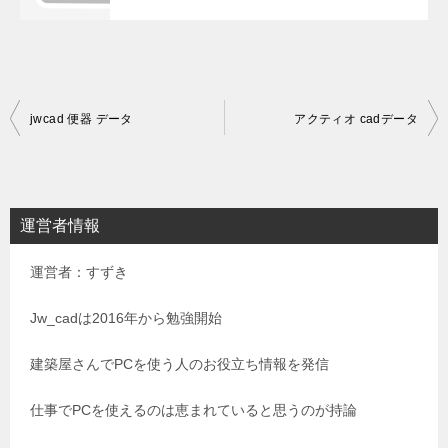
投
jwcad 便器 データ
アクティオ cadデータ
稿
ナ
ビ
運営者情報
ゲ
運営者：すずき
ー
シ
Jw_cadは2016年から勉強開始
ョ
建築屋さんでPCを使う人のお役立ち情報を発信
ン
仕事でPCを使えるのは恵まれていると思うのが持論