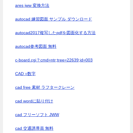
ares jww 変換方法
autocad 練習図面 サンプル ダウンロード
autocad2017複写したpdfを図面化する方法
autocad参考図面 無料
c-board.cgi？cmd=ntr;tree=22639;id=003
CAD ○数字
cad free 素材 ラフタークレーン
cad wordに貼り付け
cad フリーソフト JWW
cad 交通誘導員 無料