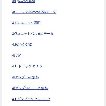
3d jwwcad 無料
3tユニック車JWWCADデ－タ
3トンユニック図面
3点ユニットバス cadデータ
4.9tﾕﾆｯｸ CAD
4t JW
4ｔ トラック ＣＡＤ
4tダンプ cad 無料
4tダンプcadデータ 無料
4ｔダンプエクセルデータ