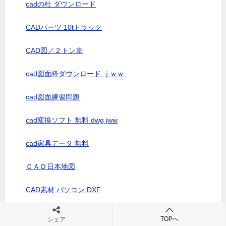
cadの杜 ダウンロード
CADパーツ 10tトラック
CAD図／２トン車
cad図面枠ダウンロード ｊｗｗ
cad図面練習問題
cad変換ソフト 無料 dwg jww
cad家具データ 無料
ＣＡＤ日本地図
CAD素材 パソコン DXF
CAD素材ｶｰﾌﾞﾐﾗｰ
TOPへ
シェア