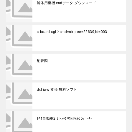
解体用重機 cadデータ ダウンロード
c-board.cgi？cmd=ntr;tree=22639;id=003
配管図
dxf jww 変換 無料ソフト
ﾄﾖﾀ自動車2ｔﾄﾗｯｸのkilyadoﾃﾞｰﾀｰ