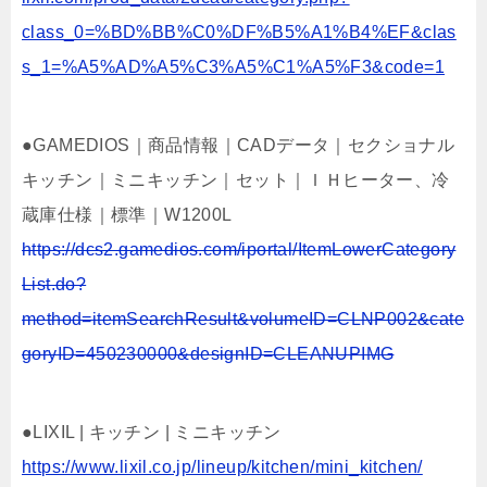
class_0=%BD%BB%C0%DF%B5%A1%B4%EF&clas
s_1=%A5%AD%A5%C3%A5%C1%A5%F3&code=1
●GAMEDIOS｜商品情報｜CADデータ｜セクショナル
キッチン｜ミニキッチン｜セット｜ＩＨヒーター、冷
蔵庫仕様｜標準｜W1200L
https://dcs2.gamedios.com/iportal/ItemLowerCategory
List.do?
method=itemSearchResult&volumeID=CLNP002&cate
goryID=450230000&designID=CLEANUPIMG
●LIXIL | キッチン | ミニキッチン
https://www.lixil.co.jp/lineup/kitchen/mini_kitchen/