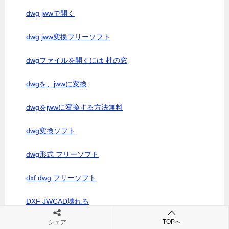
dwg jwwで開く
dwg jww変換フリーソフト
dwgファイルを開くには 杜の窓
dwgを、jwwに変換
dwgをjwwに変換する方法無料
dwg変換ソフト
dwg形式 フリーソフト
dxf dwg フリーソフト
DXF JWCAD壊れる
TOPへ
シェア
dxf jww 変換 無料ソフト