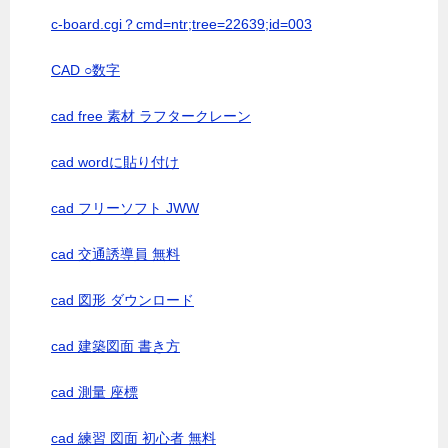
c-board.cgi？cmd=ntr;tree=22639;id=003
CAD ○数字
cad free 素材 ラフタークレーン
cad wordに貼り付け
cad フリーソフト JWW
cad 交通誘導員 無料
cad 図形 ダウンロード
cad 建築図面 書き方
cad 測量 座標
cad 練習 図面 初心者 無料