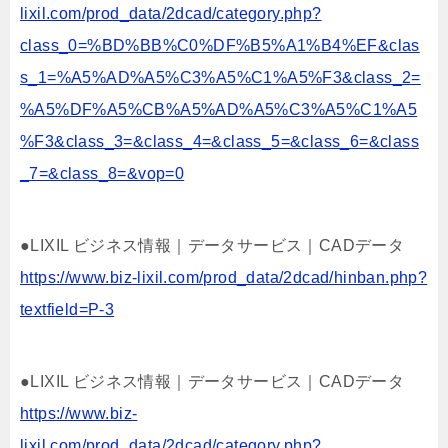
lixil.com/prod_data/2dcad/category.php?
class_0=%BD%BB%C0%DF%B5%A1%B4%EF&clas
s_1=%A5%AD%A5%C3%A5%C1%A5%F3&class_2=
%A5%DF%A5%CB%A5%AD%A5%C3%A5%C1%A5
%F3&class_3=&class_4=&class_5=&class_6=&class
_7=&class_8=&vop=0
●LIXIL ビジネス情報｜データサービス｜CADデータ
https://www.biz-lixil.com/prod_data/2dcad/hinban.php?
textfield=P-3
●LIXIL ビジネス情報｜データサービス｜CADデータ
https://www.biz-
lixil.com/prod_data/2dcad/category.php?