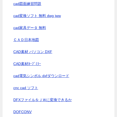
cad図面練習問題
cad変換ソフト 無料 dwg jww
cad家具データ 無料
ＣＡＤ日本地図
CAD素材 パソコン DXF
CAD素材ｶｰﾌﾞﾐﾗｰ
cad電気シンボル dxfダウンロード
cnc cad ソフト
DFXファイルをＪＷに変換できるか
DOFCONV