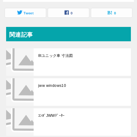
Tweet
0
0
関連記事
8tユニック車 寸法図
jww windows10
ﾕﾝﾎﾞJWWﾃﾞｰﾀｰ