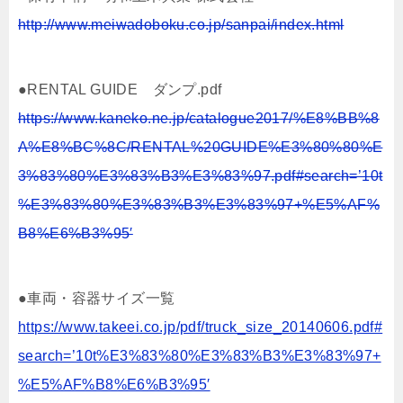
http://www.meiwadoboku.co.jp/sanpai/index.html
●RENTAL GUIDE ダンプ.pdf
https://www.kaneko.ne.jp/catalogue2017/%E8%BB%8
A%E8%BC%8C/RENTAL%20GUIDE%E3%80%80%E
3%83%80%E3%83%B3%E3%83%97.pdf#search=’10t
%E3%83%80%E3%83%B3%E3%83%97+%E5%AF%
B8%E6%B3%95′
●車両・容器サイズ一覧
https://www.takeei.co.jp/pdf/truck_size_20140606.pdf#
search=’10t%E3%83%80%E3%83%B3%E3%83%97+
%E5%AF%B8%E6%B3%95′