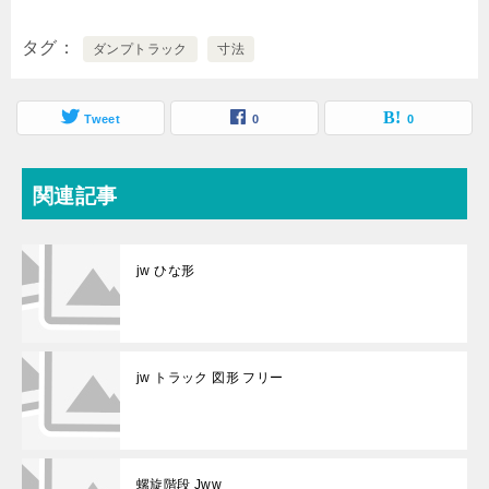
タグ
ダンプトラック
寸法
Tweet
0
0
関連記事
jw ひな形
jw トラック 図形 フリー
螺旋階段 Jww