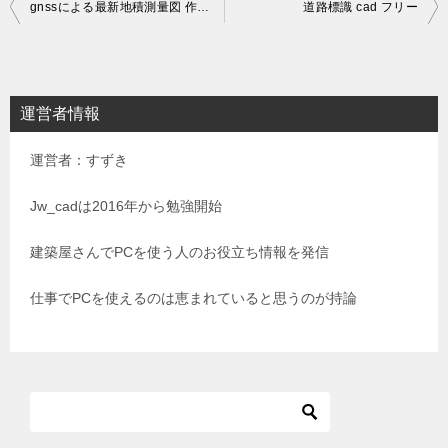
投
gnssによる最新地積測量図 作成方法
道路標識 cad フリー
稿
ナ
ビ
運営者情報
ゲ
運営者：すずき
ー
シ
Jw_cadは2016年から勉強開始
ョ
建築屋さんでPCを使う人のお役立ち情報を発信
ン
仕事でPCを使えるのは恵まれていると思うのが持論