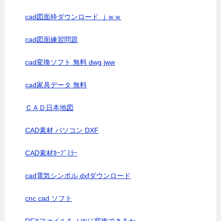
cad図面枠ダウンロード ｊｗｗ
cad図面練習問題
cad変換ソフト 無料 dwg jww
cad家具データ 無料
ＣＡＤ日本地図
CAD素材 パソコン DXF
CAD素材ｶｰﾌﾞﾐﾗｰ
cad電気シンボル dxfダウンロード
cnc cad ソフト