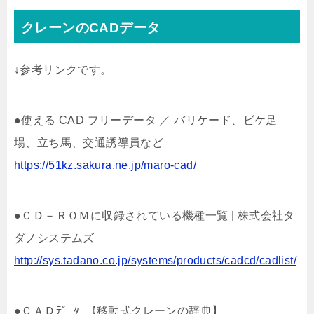
クレーンのCADデータ
↓参考リンクです。
●使える CAD フリーデータ ／ バリケード、ビケ足
場、立ち馬、交通誘導員など
https://51kz.sakura.ne.jp/maro-cad/
●ＣＤ－ＲＯＭに収録されている機種一覧 | 株式会社タ
ダノシステムズ
http://sys.tadano.co.jp/systems/products/cadcd/cadlist/
●ＣＡＤﾃﾞｰﾀｰ【移動式クレーンの辞典】