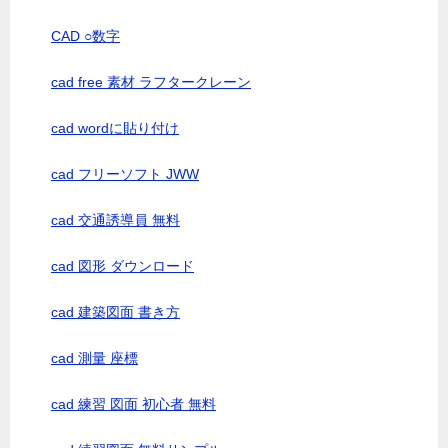
CAD ○数字
cad free 素材 ラフタークレーン
cad wordに貼り付け
cad フリーソフト JWW
cad 交通誘導員 無料
cad 図形 ダウンロード
cad 建築図面 書き方
cad 測量 座標
cad 練習 図面 初心者 無料