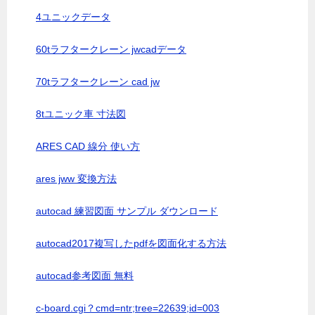
4ユニックデータ
60tラフタークレーン jwcadデータ
70tラフタークレーン cad jw
8tユニック車 寸法図
ARES CAD 線分 使い方
ares jww 変換方法
autocad 練習図面 サンプル ダウンロード
autocad2017複写したpdfを図面化する方法
autocad参考図面 無料
c-board.cgi？cmd=ntr;tree=22639;id=003