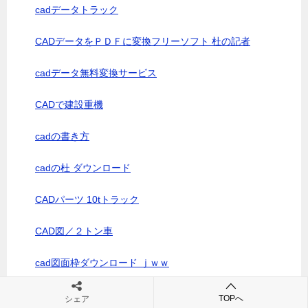
cadデータトラック
CADデータをＰＤＦに変換フリーソフト 杜の記者
cadデータ無料変換サービス
CADで建設重機
cadの書き方
cadの杜 ダウンロード
CADパーツ 10tトラック
CAD図／２トン車
cad図面枠ダウンロード ｊｗｗ
cad図面練習問題
TOPへ
シェア