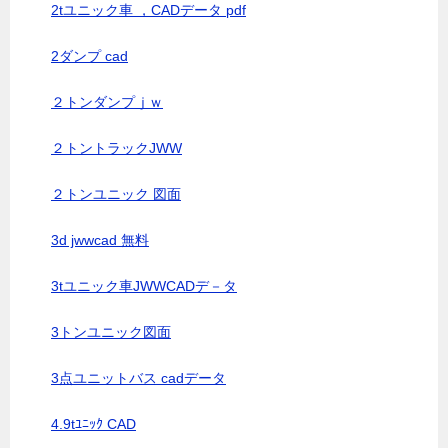
2tユニック車 ，CADデータ pdf
2ダンプ cad
２トンダンプｊｗ
２トントラックJWW
２トンユニック 図面
3d jwwcad 無料
3tユニック車JWWCADデ－タ
3トンユニック図面
3点ユニットバス cadデータ
4.9tﾕﾆｯｸ CAD