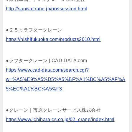
http://sanwacrane.jp/possession.html
●２５ｔラフタークレーン
https://nishifukuoka.com/products2010.html
●ラフタークレーン | CAD-DATA.com
https://www.cad-data.com/search.cgi?
w=%A5%E9%A5%D5%A5%BF%A1%BC%A5%AF%A
5%EC%A1%BC%A5%F3
●クレーン｜市原クレーンサービス株式会社
https://www.ichihara-cs.co.jp/02_crane/index.html