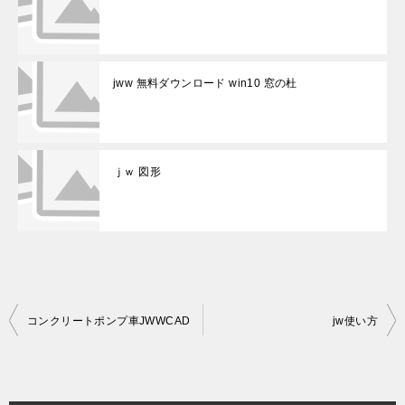
jww 無料ダウンロード win10 窓の杜
ｊｗ 図形
投
コンクリートポンプ車JWWCAD
jw使い方
稿
ナ
ビ