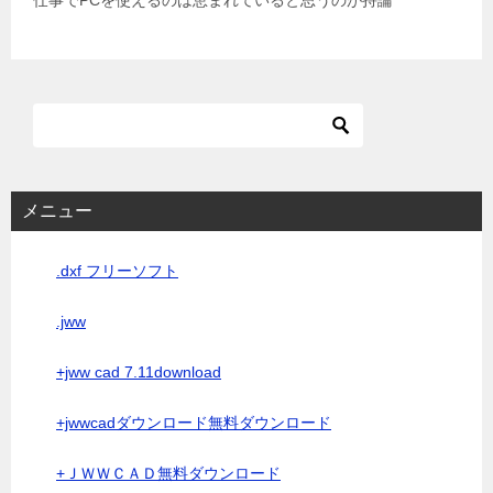
仕事でPCを使えるのは恵まれていると思うのが持論
メニュー
.dxf フリーソフト
.jww
+jww cad 7.11download
+jwwcadダウンロード無料ダウンロード
+ＪＷＷＣＡＤ無料ダウンロード