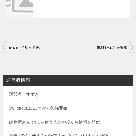
投
jwcad グリッド表示
無料外構図面作成
稿
ナ
ビ
運営者情報
ゲ
運営者：すずき
ー
シ
Jw_cadは2016年から勉強開始
ョ
建築屋さんでPCを使う人のお役立ち情報を発信
ン