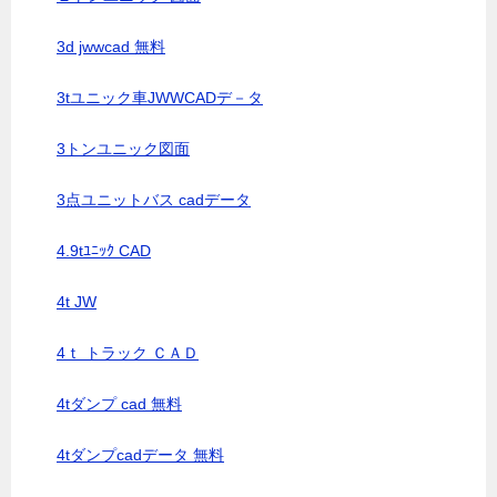
3d jwwcad 無料
3tユニック車JWWCADデ－タ
3トンユニック図面
3点ユニットバス cadデータ
4.9tﾕﾆｯｸ CAD
4t JW
4ｔ トラック ＣＡＤ
4tダンプ cad 無料
4tダンプcadデータ 無料