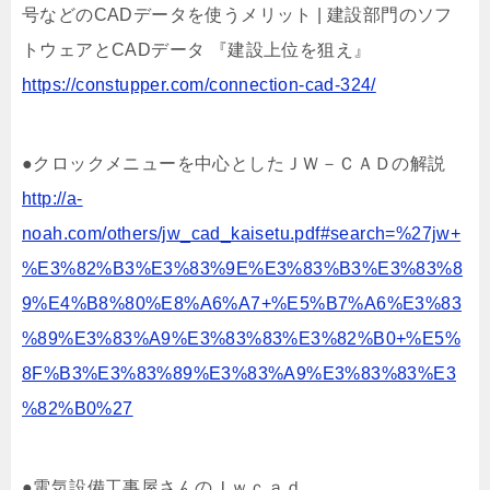
号などのCADデータを使うメリット | 建設部門のソフ
トウェアとCADデータ 『建設上位を狙え』
https://constupper.com/connection-cad-324/
●クロックメニューを中心としたＪＷ－ＣＡＤの解説
http://a-
noah.com/others/jw_cad_kaisetu.pdf#search=%27jw+
%E3%82%B3%E3%83%9E%E3%83%B3%E3%83%8
9%E4%B8%80%E8%A6%A7+%E5%B7%A6%E3%83
%89%E3%83%A9%E3%83%83%E3%82%B0+%E5%
8F%B3%E3%83%89%E3%83%A9%E3%83%83%E3
%82%B0%27
●電気設備工事屋さんのＪｗｃａｄ