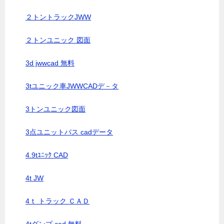
２トントラックJWW
２トンユニック 図面
3d jwwcad 無料
3tユニック車JWWCADデ－タ
3トンユニック図面
3点ユニットバス cadデータ
4.9tﾕﾆｯｸ CAD
4t JW
4ｔ トラック ＣＡＤ