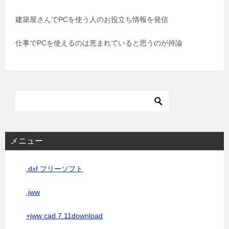
ョ
建築屋さんでPCを使う人のお役立ち情報を発信
ン
仕事でPCを使えるのは恵まれていると思うのが持論
メニュー
.dxf フリーソフト
.jww
+jww cad 7.11download