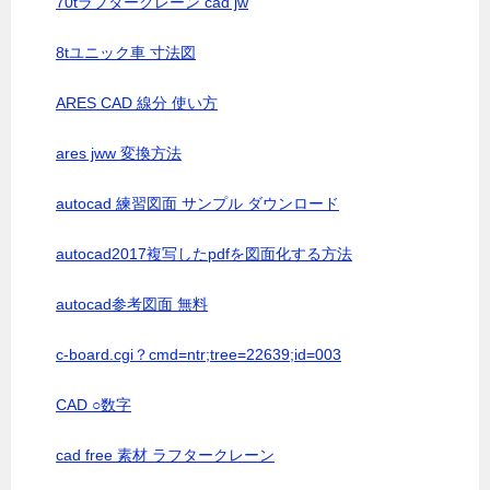
70tラフタークレーン cad jw
8tユニック車 寸法図
ARES CAD 線分 使い方
ares jww 変換方法
autocad 練習図面 サンプル ダウンロード
autocad2017複写したpdfを図面化する方法
autocad参考図面 無料
c-board.cgi？cmd=ntr;tree=22639;id=003
CAD ○数字
cad free 素材 ラフタークレーン