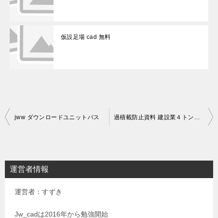
仮設足場 cad 無料
投
jww ダウンロードユニットバス
過積載防止資料 建設業４トンダンプ写真と寸法写真
稿
ナ
ビ
運営者情報
ゲ
運営者：すずき
ー
シ
Jw_cadは2016年から勉強開始