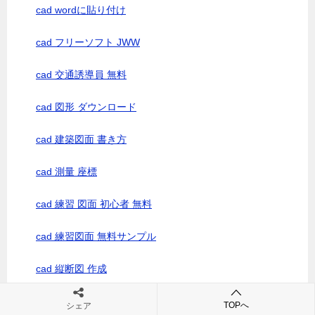
cad wordに貼り付け
cad フリーソフト JWW
cad 交通誘導員 無料
cad 図形 ダウンロード
cad 建築図面 書き方
cad 測量 座標
cad 練習 図面 初心者 無料
cad 練習図面 無料サンプル
cad 縦断図 作成
cad 記号 図面 ダウンロード
TOPへ
シェア