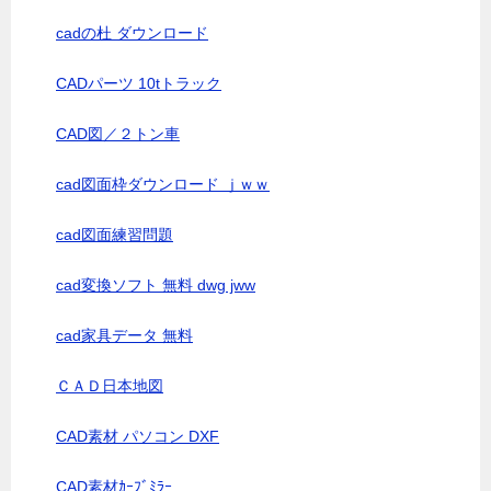
cadの杜 ダウンロード
CADパーツ 10tトラック
CAD図／２トン車
cad図面枠ダウンロード ｊｗｗ
cad図面練習問題
cad変換ソフト 無料 dwg jww
cad家具データ 無料
ＣＡＤ日本地図
CAD素材 パソコン DXF
CAD素材ｶｰﾌﾞﾐﾗｰ