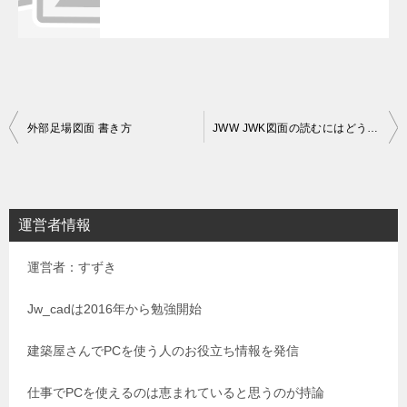
投
外部足場図面 書き方
JWW JWK図面の読むにはどうするか
稿
ナ
ビ
運営者情報
ゲ
運営者：すずき
ー
シ
Jw_cadは2016年から勉強開始
ョ
建築屋さんでPCを使う人のお役立ち情報を発信
ン
仕事でPCを使えるのは恵まれていると思うのが持論