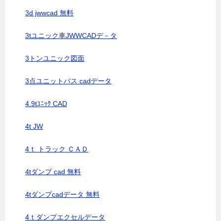
3d jwwcad 無料
3tユニック車JWWCADデ－タ
3トンユニック図面
3点ユニットバス cadデータ
4.9tﾕﾆｯｸ CAD
4t JW
4ｔ トラック ＣＡＤ
4tダンプ cad 無料
4tダンプcadデータ 無料
4ｔダンプエクセルデータ