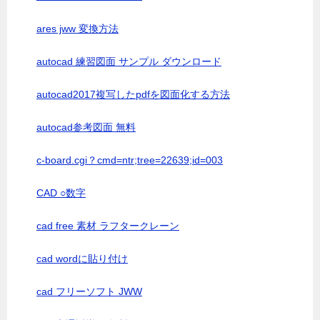
ares jww 変換方法
autocad 練習図面 サンプル ダウンロード
autocad2017複写したpdfを図面化する方法
autocad参考図面 無料
c-board.cgi？cmd=ntr;tree=22639;id=003
CAD ○数字
cad free 素材 ラフタークレーン
cad wordに貼り付け
cad フリーソフト JWW